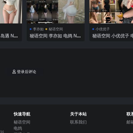
李亦如
秘语空间
小优优子
岛遇 NO.
秘语空间 李亦如 电鸽 NO.
秘语空间 小优优子 电
V】抖音最
003期【39P】2025年最
O.020期 【6P】20
新完整版
最新完整版
登录后评论
快速导航
关于本站
联
秘语空间
联系我们
邮
电鸽
可以