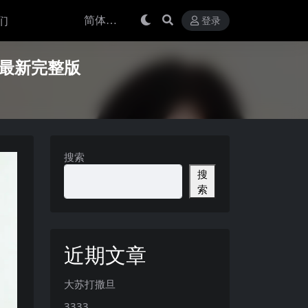
们
登录
5年最新完整版
搜索
搜
索
近期文章
大苏打撒旦
3333