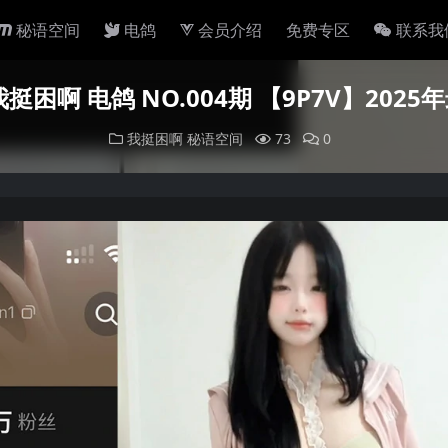
秘语空间
电鸽
会员介绍
免费专区
联系我
挺困啊 电鸽 NO.004期 【9P7V】202
我挺困啊
秘语空间
73
0