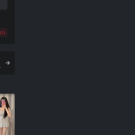
(
2
)