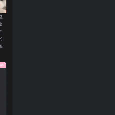
轻
出
性
的
她
内容