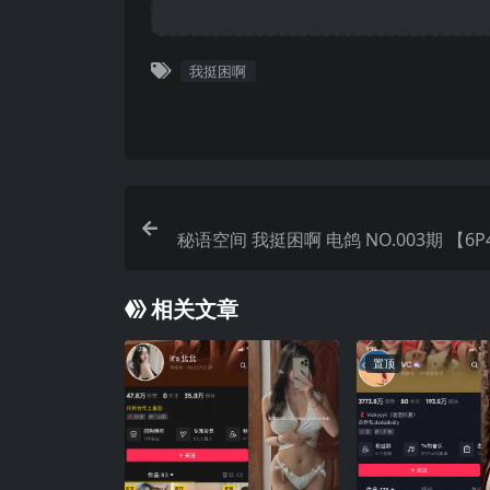
我挺困啊
秘语空间 我挺困啊 电鸽 NO.003期 【6P
5年最
相关文章
置顶