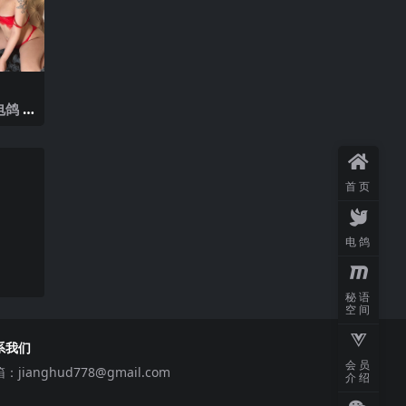
鸽 N
25年
首页
电鸽
秘语
空间
系我们
会员
箱：
jianghud778@gmail.com
介绍