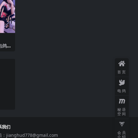
电鸽 N
2025
首页
电鸽
秘语
空间
系我们
会员
箱：
jianghud778@gmail.com
介绍