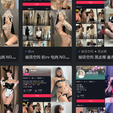
权vv
秘语空间
黑皮椰
鸽 NO.0
秘语空间 权vv 电鸽 NO.0
秘语空间 黑皮椰 趣岛
V】2025年
29期 【19P】2025年最
010期 【59P22V】
新完整版
年最新完整版