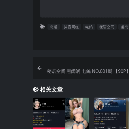
岛遇
抖音网红
电鸽
秘语空间
趣岛
秘语空间 黑闰润 电鸽 NO.001期 【90P
相关文章