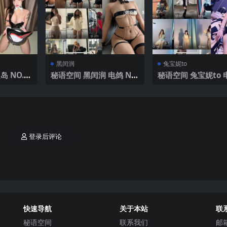
黑闰润
兔宝妮to
 NO.0
秘语空间 黑闰润 电鸽 NO.
秘语空间 兔宝妮to 
 2025年
007期 【32P11V】2025
O.012期 【40P2V】
年最新更新
年最新更新
登录后评论
快速导航
关于本站
联
秘语空间
联系我们
邮