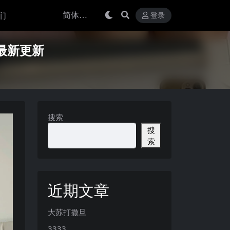
们
登录
年最新更新
搜索
搜
索
近期文章
大苏打撒旦
3333