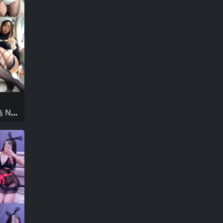
 NO.
2025