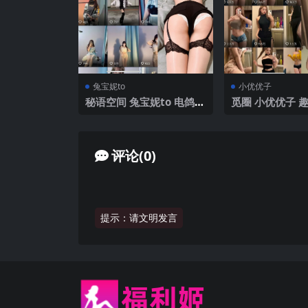
兔宝妮to
小优优子
秘语空间 兔宝妮to 电鸽 N
觅圈 小优优子 趣岛
O.041期 【11P4V】2025
24期 【54P5V】
年最新完整版
最新版
评论(0)
提示：请文明发言