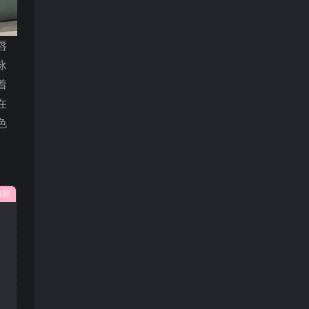
唇
泳
着
在
色
内容