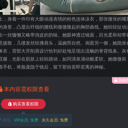
上，身着一件印有大眼动漫表情的粉色连体泳衣，那张微张的嘴
的身形，凸显出纤细的腰线和微微隆起的胸部曲线。她轻轻扯动
出一丝慵懒又略带俏皮的韵味。她眼神透过镜面，目光柔和却带
意披散，几缕发丝轻拂肩头，温婉而自然。画面另一侧，她跪坐
体衣，背部大开削肩设计恰到好处地呈现出流畅的脊背线条。灰
双腿，光影在肌肤上轻轻跳动，如同清泉涌动般柔软。她微微前
着手机，将脸庞隐于镜后，留下那份若即若离的神秘。
隐藏
本内容需权限查看
购买查看权限
28元
VIP会员:
免费
永久会员:
免费