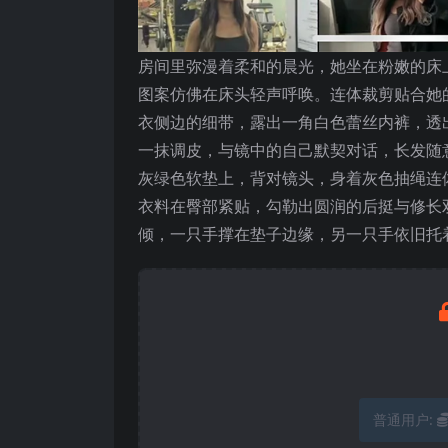
房间里弥漫着柔和的晨光，她坐在粉嫩的床
图案仿佛在床头轻声呼唤。连体裁剪贴合她
衣侧边的细带，露出一角白色蕾丝内裤，透
一抹调皮，与镜中的自己默契对话，长发随
灰绿色软垫上，背对镜头，身着灰色抽绳连
衣料在臀部紧贴，勾勒出圆润的后挺与修长
倾，一只手撑在垫子边缘，另一只手依旧托
普通用户: