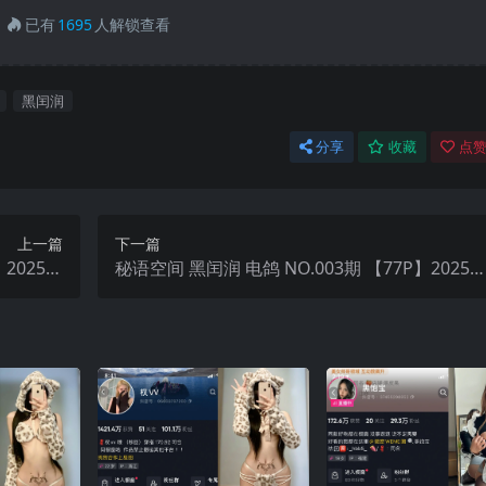
已有
1695
人解锁查看
黑闰润
分享
收藏
点赞
上一篇
下一篇
】2025年
秘语空间 黑闰润 电鸽 NO.003期 【77P】2025
最新更新
最新更新