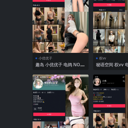
小优优子
权vv
趣岛 小优优子 电鸽 NO.0
秘语空间 权vv 电
15期 【30P】 2025年最
09期 【35P16
新更新
最新完整版