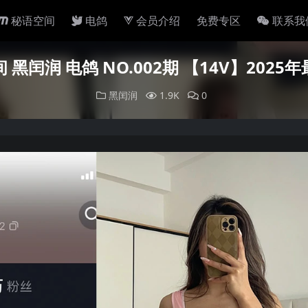
秘语空间
电鸽
会员介绍
免费专区
联系我
 黑闰润 电鸽 NO.002期 【14V】2025
黑闰润
1.9K
0