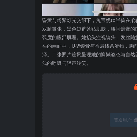
昏黄与粉紫灯光交织下，兔宝妮to半倚在
双腿微张，黑色短裤紧贴肌肤，腰间镶嵌的
弧度的腹部肌理。她抬头注视镜头，发丝随
头的画面中，U型锁骨与香肩线条流畅，胸
泽。二张照片连贯呈现她的慵懒姿态与自然
浅的呼吸与轻声浅笑。
普通用户: