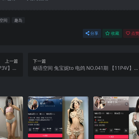
空间
趣岛
分享
收藏
点赞
上一篇
下一篇
P3V】20
秘语空间 兔宝妮to 电鸽 NO.041期 【11P4V】2
年最新更新
25年最新完整版