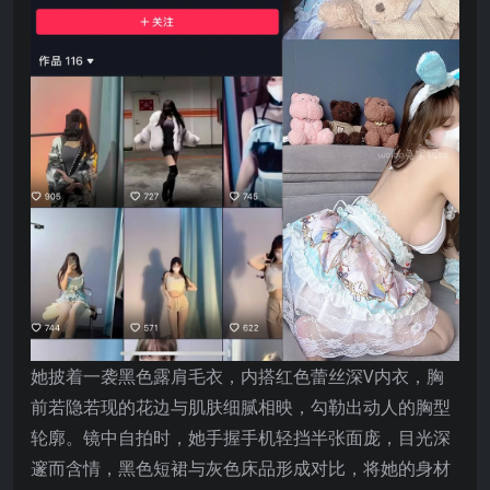
她披着一袭黑色露肩毛衣，内搭红色蕾丝深V内衣，胸
前若隐若现的花边与肌肤细腻相映，勾勒出动人的胸型
轮廓。镜中自拍时，她手握手机轻挡半张面庞，目光深
邃而含情，黑色短裙与灰色床品形成对比，将她的身材