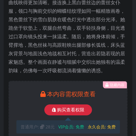
曲线映得更加清晰。接连换上黑白蕾丝边的蕾丝女仆
服，领口与胸前交织的蝴蝶结纹理如同一幅精致画卷，
黑色蕾丝下的雪白肌肤在暖色灯光中透出部分光泽。她
跪坐于软垫上，双腿自然弯曲，双手轻扶身侧，目光透
过口罩向镜头投来一抹温柔。随后，她将身体前倾，手
臂撑地，黑色丝袜与高跟鞋映出腿部修长弧线，床头蓝
灰背景与地面浅色地毯相互衬托，营造出若隐若现的居
家魅惑。整个画面在静谧与细腻中交织出她独有的温柔
韵味，仿佛每一次呼吸都流淌着慵懒的诱惑。
隐藏内容
本内容需权限查看
购买查看权限
普通用户:
28元
VIP会员:
免费
永久会员:
免费