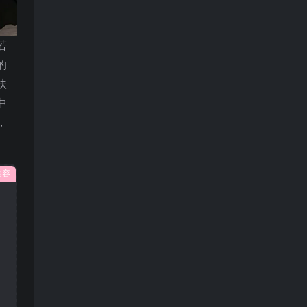
若
的
扶
中
，
内容