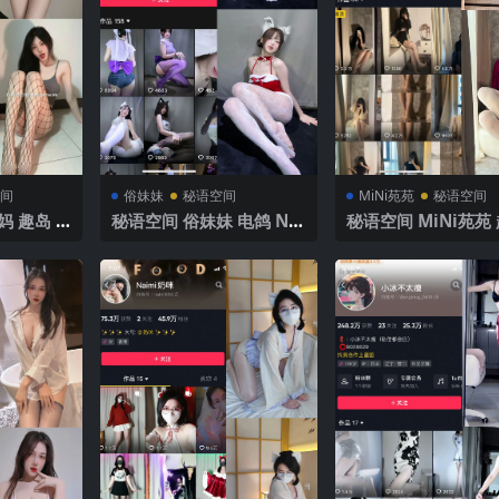
间
俗妹妹
秘语空间
MiNi苑苑
秘语空间
 趣岛 N
秘语空间 俗妹妹 电鸽 NO.
秘语空间 MiNi苑苑
】2025年
006期 【18P1V】 2025
NO.002期 【43P】
年最新完整版
年最新完整版