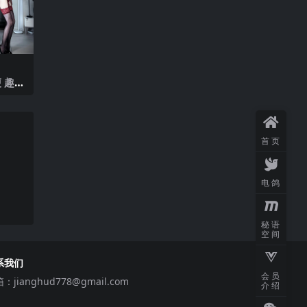
 趣岛
V】20
首页
电鸽
秘语
空间
系我们
会员
箱：
jianghud778@gmail.com
介绍