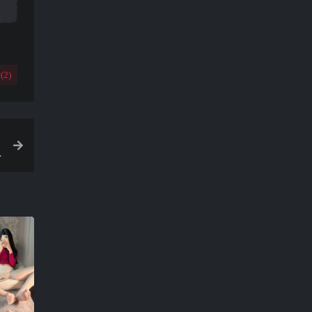
(
2
)