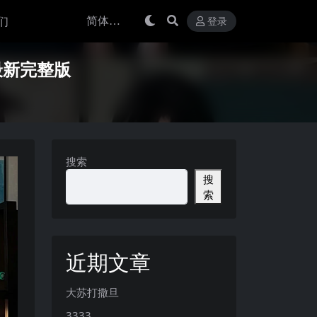
们
登录
年最新完整版
搜索
搜
索
近期文章
大苏打撒旦
3333