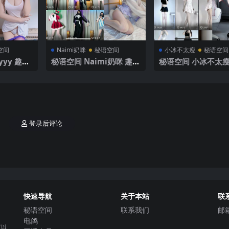
空间
Naimi奶咪
秘语空间
小冰不太瘦
秘语空间
yy 趣岛
秘语空间 Naimi奶咪 趣岛
秘语空间 小冰不太瘦
P9V】20
NO.001期 【54P】 2025
NO.029期 【7P13
年最新完整版
25年最新完整版
登录后评论
快速导航
关于本站
联
秘语空间
联系我们
邮
电鸽
可以