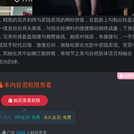
，精致的花卉刺绣与若隐若现的网纱拼接，在肌肤上勾勒出轻盈
一缕发丝自肩头垂落，与指尖轻拂时的微微颤动相映成趣；下身
，完美衔接盈盈细腰与翘臀曲线。她面对镜面，单腿微勾，一手
或双手轻托后颈，微微后仰，侧脸轮廓在光影中若隐若现。背景
，而她在其中如幽兰般静雅，将细节之美与自然肢体语言相融合
流动韵律。
隐藏
本内容需权限查看
购买查看权限
28元
VIP会员:
免费
永久会员:
免费
已有
1688
人解锁查看