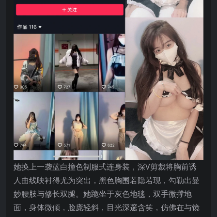
她换上一袭蓝白撞色制服式连身装，深V剪裁将胸前诱
人曲线映衬得尤为突出，黑色胸围若隐若现，勾勒出曼
妙腰肢与修长双腿。她跪坐于灰色地毯，双手微撑地
面，身体微倾，脸庞轻斜，目光深邃含笑，仿佛在与镜