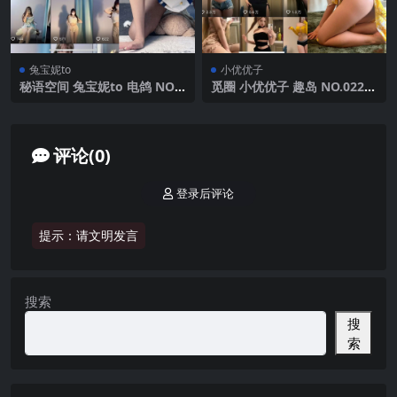
兔宝妮to
小优优子
秘语空间 兔宝妮to 电鸽 NO.0
觅圈 小优优子 趣岛 NO.022期
27期 【21P10V】2025年最新
【15P】 2025年最新版
更新
评论(0)
登录后评论
提示：请文明发言
搜索
搜
索