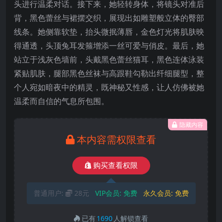
头进行温柔对话。接下来，她轻转身体，将镜头对准后
背，黑色蕾丝与裙摆交织，展现出如雕塑般立体的臀部
线条。她侧靠软垫，抬头微抿薄唇，金色灯光将肌肤映
得通透，头顶兔耳发箍增添一丝可爱与俏皮。最后，她
站立于浅灰色墙前，头戴黑色蕾丝猫耳，黑色连体泳装
紧贴肌肤，腿部黑色丝袜与高跟鞋勾勒出纤细腿型，整
个人宛如暗夜中的精灵，既神秘又性感，让人仿佛被她
温柔而自信的气息所包围。
隐藏内容
本内容需权限查看
购买查看权限
普通用户:
28元
VIP会员:
免费
永久会员:
免费
已有
1690
人解锁查看