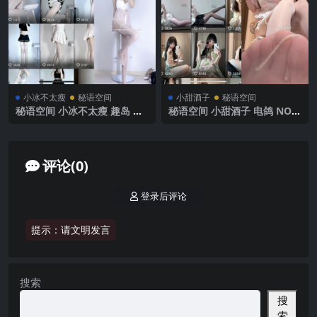
小冰不太瘦
秘语空间
小甜酒子
秘语空间
秘语空间 小冰不太瘦 趣岛 N
秘语空间 小甜酒子 电鸽 NO.0
O.001期 【15P6V】2025年最
10期 【18P】2025年最新完
新完整版
整版
评论(0)
登录后评论
提示：请文明发言
搜索
搜
索