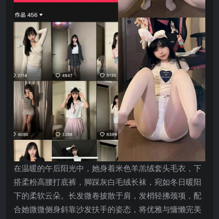
在温暖的午后阳光中，她身着米色羊羔绒套头毛衣，下
搭柔粉高腰打底裤，脚踩灰白毛绒长袜，宛如冬日暖阳
下的柔软云朵。长发微卷披散于肩，发梢轻拂颈项，配
合她微微侧身斜靠沙发扶手的姿态，将优雅与慵懒完美