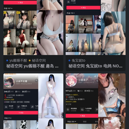
yu酱睡不醒
秘语空间
兔宝妮to
秘语空间 yu酱睡不醒 趣岛 N
秘语空间 兔宝妮to 电鸽 NO.0
O.003期 【57P24V】 2025年
08期 【52P】2025年最新更
最新完整版
新