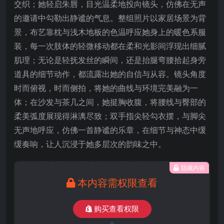
交织；她轻启朱唇，目光温柔地投向镜头，仿佛在无声
的邀请中勾勒出静谧的气息。整组照片以家居场景为背
景，布艺靠枕与浅木地板的色温呼应她身上的暖色系服
装，每一次肢体的轻微移动都在柔和光影间浮现出细腻
肌理；无论是轻抚发丝的瞬间，还是抬腿弯腰拾起身旁
道具的细节动作，都流露出她的自信与从容。镜头角度
时而俯视，时而侧拍，将她的曲线与环境完美融为一
体；在沙发与茶几之间，她挺胸收腹，将腰线与臀部的
柔美弧度展现得淋漓尽致；双手指尖轻勾衣摆，与脚尖
无声地呼应，仿佛一首静谧的乐章，在细节与神态中缓
缓奏响，让人沉浸于她多层次的韵味之中。
隐藏内容
本内容需权限查看
购买查看权限