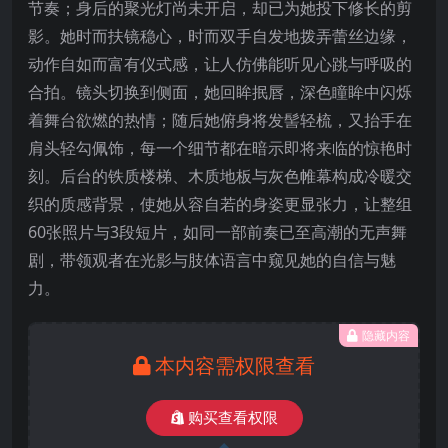
节奏；身后的聚光灯尚未开启，却已为她投下修长的剪
影。她时而扶镜稳心，时而双手自发地拨弄蕾丝边缘，
动作自如而富有仪式感，让人仿佛能听见心跳与呼吸的
合拍。镜头切换到侧面，她回眸抿唇，深色瞳眸中闪烁
着舞台欲燃的热情；随后她俯身将发髻轻梳，又抬手在
肩头轻勾佩饰，每一个细节都在暗示即将来临的惊艳时
刻。后台的铁质楼梯、木质地板与灰色帷幕构成冷暖交
织的质感背景，使她从容自若的身姿更显张力，让整组
60张照片与3段短片，如同一部前奏已至高潮的无声舞
剧，带领观者在光影与肢体语言中窥见她的自信与魅
力。
隐藏内容
本内容需权限查看
购买查看权限