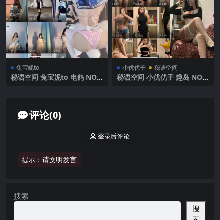
兔宝妮to
小优优子
秘语空间
秘语空间 兔宝妮to 电鸽 NO.0
秘语空间 小优优子 趣岛 NO.0
17期 【34P1V】2025年最新
25期 【32P3V】2025年最新
更新
完整版
评论(0)
登录后评论
提示：请文明发言
搜索
搜
索