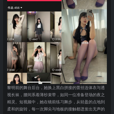
黎明前的舞台后台，她换上黑白拼接的蕾丝连体衣与透
视长袜，腰间系着薄纱束带，如同一位准备登场的夜之
精灵。短视频中，她在镜前练习舞步，从轻盈的点地到
柔和的旋转，每一次脚尖与地板的接触都迸发出无声的