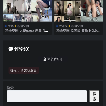
大鹅
秘语空间
欣老板
秘语空间
秘语空间 大鹅gaga 趣岛 NO.
秘语空间 欣老板 趣岛 NO.001
002期 【58P】2025年最新完
期 【59P1V】 2025年最新完
整版
整版
评论(0)
登录后评论
提示：请文明发言
搜索
搜
索