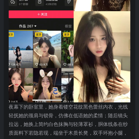
夜幕下的卧室里，她身着镂空花纹黑色蕾丝内衣，光线
轻抚她的颈肩与锁骨，仿佛在低语她的柔情；随后镜头
拉远，她换上简约白色抹胸与轻薄罩衫，胴体线条在纱
质面料下若隐若现，端坐于木质长凳，双手环抱小腿，