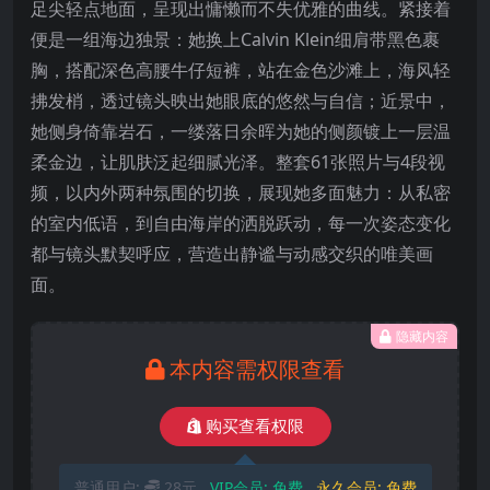
足尖轻点地面，呈现出慵懒而不失优雅的曲线。紧接着
便是一组海边独景：她换上Calvin Klein细肩带黑色裹
胸，搭配深色高腰牛仔短裤，站在金色沙滩上，海风轻
拂发梢，透过镜头映出她眼底的悠然与自信；近景中，
她侧身倚靠岩石，一缕落日余晖为她的侧颜镀上一层温
柔金边，让肌肤泛起细腻光泽。整套61张照片与4段视
频，以内外两种氛围的切换，展现她多面魅力：从私密
的室内低语，到自由海岸的洒脱跃动，每一次姿态变化
都与镜头默契呼应，营造出静谧与动感交织的唯美画
面。
隐藏内容
本内容需权限查看
购买查看权限
普通用户:
28元
VIP会员:
免费
永久会员:
免费