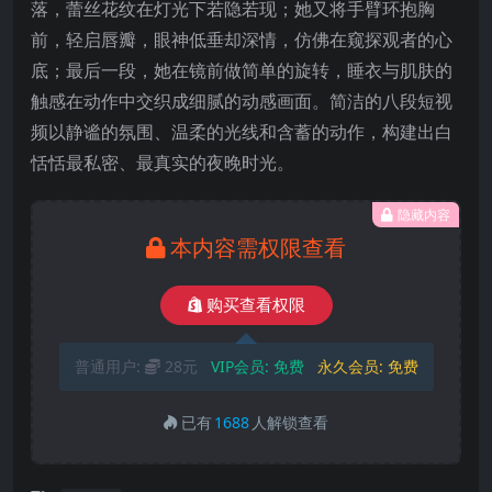
落，蕾丝花纹在灯光下若隐若现；她又将手臂环抱胸
前，轻启唇瓣，眼神低垂却深情，仿佛在窥探观者的心
底；最后一段，她在镜前做简单的旋转，睡衣与肌肤的
触感在动作中交织成细腻的动感画面。简洁的八段短视
频以静谧的氛围、温柔的光线和含蓄的动作，构建出白
恬恬最私密、最真实的夜晚时光。
隐藏内容
本内容需权限查看
购买查看权限
普通用户:
28元
VIP会员:
免费
永久会员:
免费
已有
1688
人解锁查看