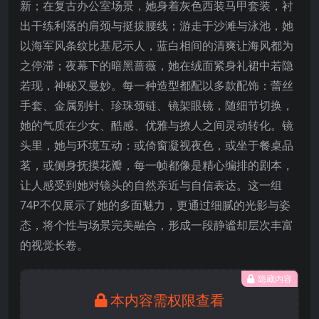
新；在复古办公室场景，她身着灰色西装马甲套装，衬
出干练利落的肩颈与挺拔腰线；游走于沙滩与泳池，她
以海军风条纹比基尼示人，蓝白相间的清爽让海风都为
之停滞；夜幕下的暗黑蔷薇，她在绒面紧身礼裙中若隐
若现，神秘又曼妙。每一种造型都配以多款配饰：蕾丝
手套、金属别针、珍珠颈链、镜架眼镜，随细节切换，
她的气质在少女、酷感、优雅与撩人之间灵动转化。镜
头里，她与环境互动：或倚窗凝视夜色，或坐于餐桌品
茗，或侧身抚摸花瓣，每一帧都像是精心编排的剧本，
让人感受到她对镜头的自然亲近与自信表达。这一组
74P不仅展示了她的多面魅力，更通过细腻的光影与姿
态，将个性与场景完美融合，形成一段静谧却层次丰富
的视觉长卷。
隐藏内容
本内容需权限查看