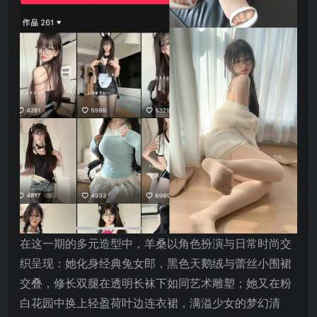
在这一期的多元造型中，羊桑以角色扮演与日常时尚交
织呈现：她化身经典兔女郎，黑色天鹅绒与蕾丝小围裙
交叠，修长双腿在透明长袜下如同艺术雕塑；她又在粉
白花园中换上轻盈荷叶边连衣裙，满溢少女的梦幻清