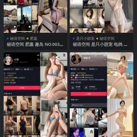
秘语空间
肥嘉
是只小甜宠
秘语空间
秘语空间 肥嘉 趣岛 NO.003期
秘语空间 是只小甜宠 电鸽 N
【17P】2025年最新完整版
O.002期 【10P6V】2025年最
新完整版