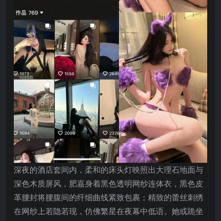
深夜的酒店套间内，柔和的床头灯映照出大理石地面与
深色木质屏风，肥嘉身着黑色透明网纱连体衣，黑色皮
革腰封将腰腹间的纤细曲线紧致包裹；精致的蕾丝刺绣
在网纱上若隐若现，仿佛繁星在夜幕中低语。她或跪坐