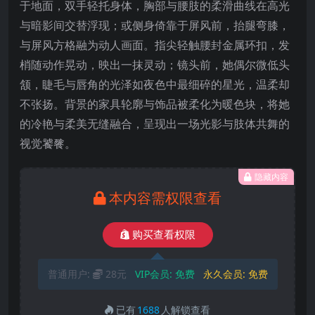
于地面，双手轻托身体，胸部与腰肢的柔滑曲线在高光
与暗影间交替浮现；或侧身倚靠于屏风前，抬腿弯膝，
与屏风方格融为动人画面。指尖轻触腰封金属环扣，发
梢随动作晃动，映出一抹灵动；镜头前，她偶尔微低头
颔，睫毛与唇角的光泽如夜色中最细碎的星光，温柔却
不张扬。背景的家具轮廓与饰品被柔化为暖色块，将她
的冷艳与柔美无缝融合，呈现出一场光影与肢体共舞的
视觉饕餮。
隐藏内容
本内容需权限查看
购买查看权限
普通用户:
28元
VIP会员:
免费
永久会员:
免费
已有
1688
人解锁查看