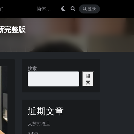
们
登录
最新完整版
搜索
搜
索
近期文章
大苏打撒旦
3333