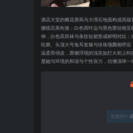
酒店大堂的雕花屏风与大理石地面构成高级
腰线完美衔接；白色荷叶边与黑色蕾丝相互
伸，白色高筒袜与条纹短裙形成鲜明对比；
轮廓。头顶大号兔耳发箍与珍珠颈圈相呼应
温柔而俏皮，唇侧浮现的浅笑如灯火初上时
显她与环境的和谐与个性张力，仿佛演绎一
普通用户: