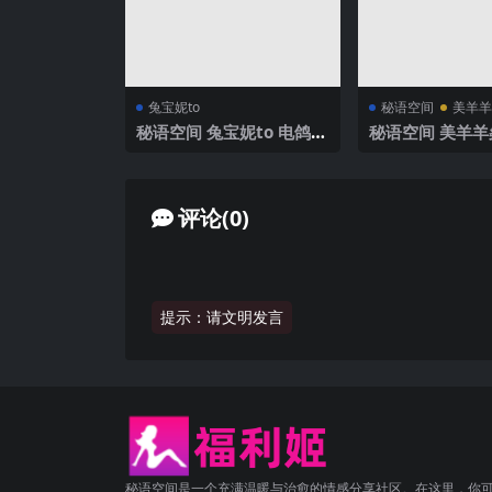
兔宝妮to
秘语空间
美羊羊
秘语空间 兔宝妮to 电鸽 N
秘语空间 美羊羊桑
O.046期 【30P4V】2025
O.016期 【98P
年最新完整版
最新完整版
评论(0)
提示：请文明发言
秘语空间是一个充满温暖与治愈的情感分享社区。在这里，你