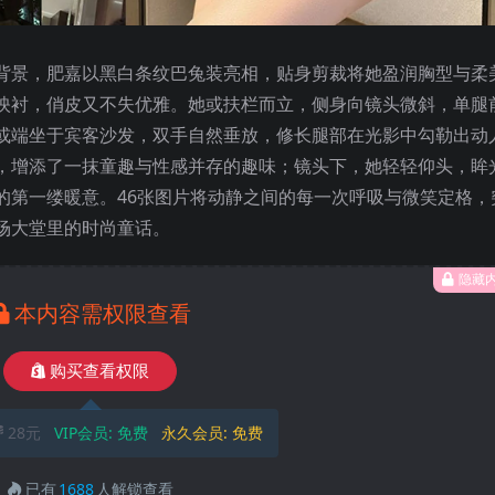
背景，肥嘉以黑白条纹巴兔装亮相，贴身剪裁将她盈润胸型与柔
映衬，俏皮又不失优雅。她或扶栏而立，侧身向镜头微斜，单腿
或端坐于宾客沙发，双手自然垂放，修长腿部在光影中勾勒出动
，增添了一抹童趣与性感并存的趣味；镜头下，她轻轻仰头，眸
的第一缕暖意。46张图片将动静之间的每一次呼吸与微笑定格，
场大堂里的时尚童话。
隐藏
本内容需权限查看
购买查看权限
28元
VIP会员:
免费
永久会员:
免费
已有
1688
人解锁查看