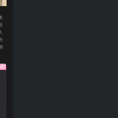
美
前
人
光
突
内容