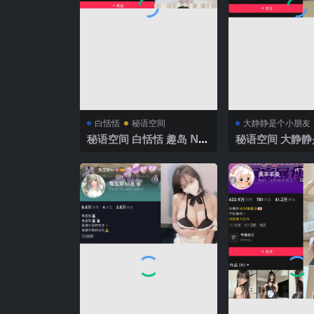
白恬恬
秘语空间
大静静是个小朋友
秘语空间 白恬恬 趣岛 NO.
秘语空间 大静
010期 【60P24V】 2025
友 电鸽 NO.003
年最新完整版
V】2025年最