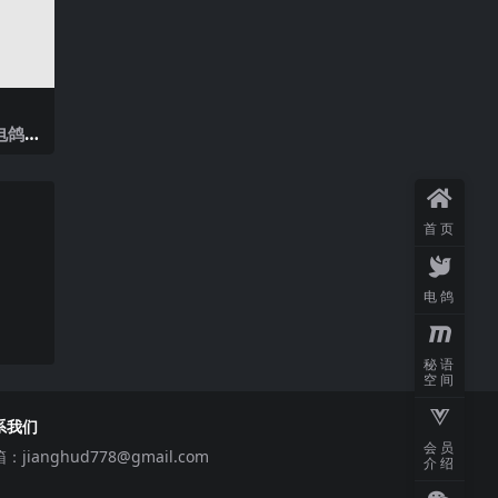
电鸽 N
2025
首页
电鸽
秘语
空间
系我们
会员
箱：
jianghud778@gmail.com
介绍