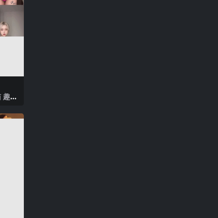
 趣岛
P】20