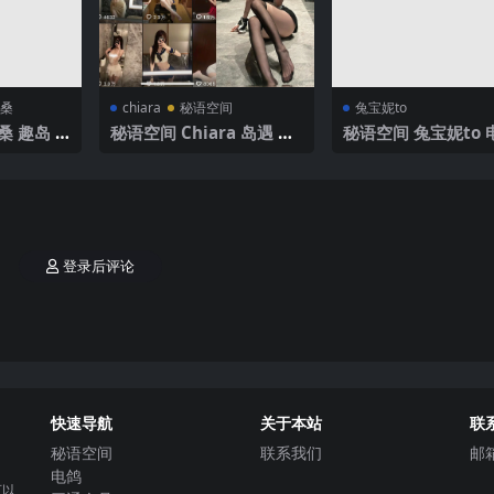
桑
chiara
秘语空间
兔宝妮to
 趣岛 N
秘语空间 Chiara 岛遇 N
秘语空间 兔宝妮to 
】2025年
O.002期 【20P3V】2025
O.002期 【37P2V】
年最新完整版
年最新更新
登录后评论
快速导航
关于本站
联
秘语空间
联系我们
邮
电鸽
可以