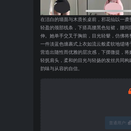
在洁白的墙面与木质长桌前，邪花仙以一袭
轻盈的颈部线条，下搭高腰黑色短裙，腰间
伸。她单手交叉于胸前，目光轻颦，仿佛将
一件淡蓝色缠裹式上衣如流云般柔软地缱绻
营造出随性而优雅的层次感，下摆微提，将
轻抚肩头，柔和的目光与轻扬的发丝共同构
韵味与从容的自信。
普通用户: