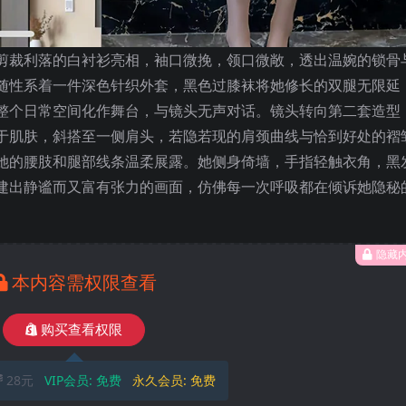
剪裁利落的白衬衫亮相，袖口微挽，领口微敞，透出温婉的锁骨
随性系着一件深色针织外套，黑色过膝袜将她修长的双腿无限延
整个日常空间化作舞台，与镜头无声对话。镜头转向第二套造型
于肌肤，斜搭至一侧肩头，若隐若现的肩颈曲线与恰到好处的褶
她的腰肢和腿部线条温柔展露。她侧身倚墙，手指轻触衣角，黑
建出静谧而又富有张力的画面，仿佛每一次呼吸都在倾诉她隐秘
隐藏
本内容需权限查看
购买查看权限
28元
VIP会员:
免费
永久会员:
免费