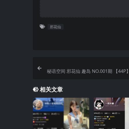
邪花仙
秘语空间 邪花仙 趣岛 NO.001期 【44P
最
相关文章