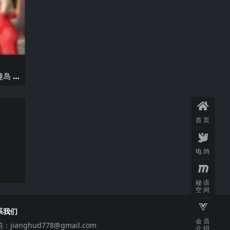
岛 N
2025
首页
电鸽
秘语
空间
系我们
会员
箱：
jianghud778@gmail.com
介绍