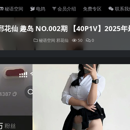
秘语空间
电鸽
会员介绍
免费专区
联系我
花仙 趣岛 NO.002期 【40P1V】202
秘语空间
邪花仙
50
0