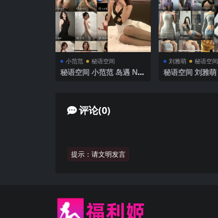
小范范
秘语空间
刘雅萌
秘语空间
秘语空间 小范范 岛遇 NO.
秘语空间 刘雅萌 
004期 【26P1V】2025年
051期【24P】2
最新完整版
新完整版
评论(0)
提示：请文明发言