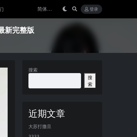
们
登录
5年最新完整版
搜索
搜
索
近期文章
大苏打撒旦
3333