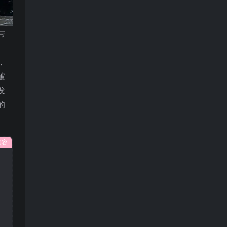
与
，
皱
发
的
内容