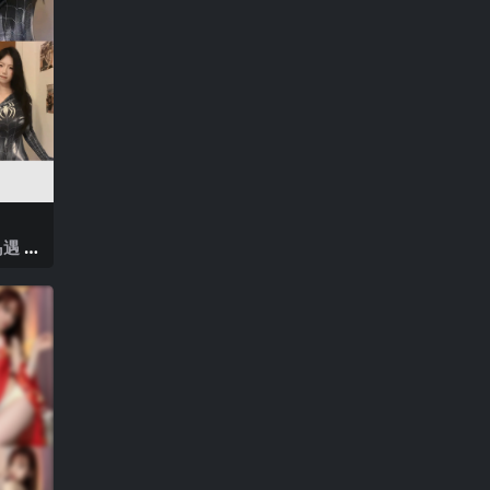
岛遇 N
025