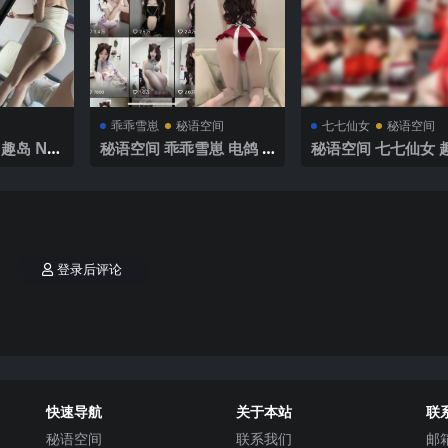
乖乖雪崽
秘语空间
七七仙女
秘语空间
趣岛 NO.
秘语空间 乖乖雪崽 电鸽 N
秘语空间 七七仙女 趣
025年最
O.005期 【6P5V】2025
O.016期 【23P1V】
年最新更新
年最新完整版
登录后评论
快速导航
关于本站
联
秘语空间
联系我们
邮