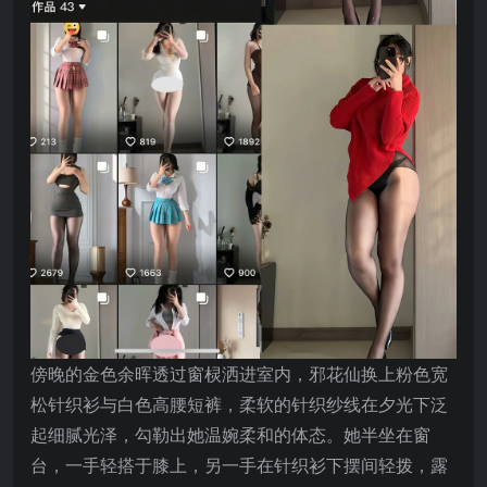
傍晚的金色余晖透过窗棂洒进室内，邪花仙换上粉色宽
松针织衫与白色高腰短裤，柔软的针织纱线在夕光下泛
起细腻光泽，勾勒出她温婉柔和的体态。她半坐在窗
台，一手轻搭于膝上，另一手在针织衫下摆间轻拨，露