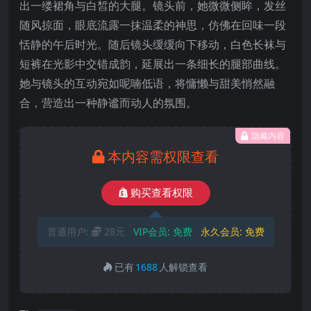
出一缕裙角与白皙的大腿。镜头前，她微微侧眸，发丝
随风掠面，眼底流露一抹温柔的神思，仿佛在回味一段
恬静的午后时光。随后镜头缓缓向下移动，白色长袜与
短裤在光影中交错成韵，延展出一条细长的腿部曲线。
她与镜头的互动宛如呢喃低语，将慵懒与甜美悄然融
合，营造出一种静谧而动人的氛围。
隐藏内容
本内容需权限查看
购买查看权限
普通用户:
28元
VIP会员:
免费
永久会员:
免费
已有
1688
人解锁查看