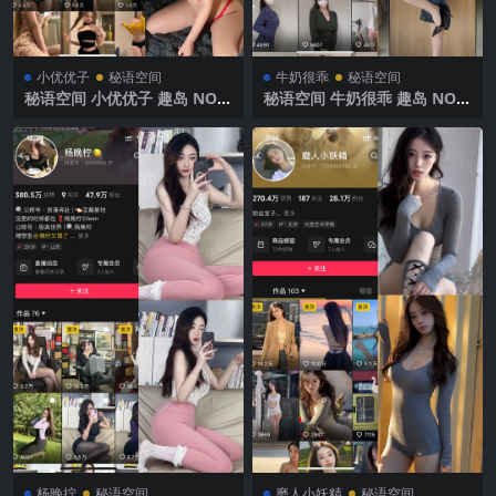
小优优子
秘语空间
牛奶很乖
秘语空间
秘语空间 小优优子 趣岛 NO.0
秘语空间 牛奶很乖 趣岛 NO.0
20期 【6P】2025年最新完整
02期 【15P5V】 2025年最新
版
完整版
杨晚拧
秘语空间
磨人小妖精
秘语空间