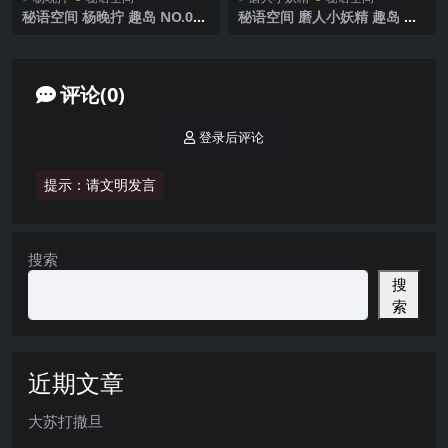
秘语空间 杨晚拧 趣岛 NO.001
秘语空间 磨人小妖精 趣岛 N
期 【50P1V】 2025年最新完
O.001期 【12P6V】2025年最
整版
新完整版
评论(0)
登录后评论
提示：请文明发言
搜索
搜
索
近期文章
大苏打撒旦