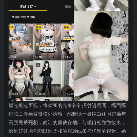
晨光透过窗棂，将柔和的光束斜斜投射进房间，墙面那
幅黑白漫画背景格外清晰。酷野以一身纯白休闲短袖与
高腰底裤亮相，简洁的剪裁在袖口与领口处微微收束，
恰到好处地勾勒出她柔和的肩颈线条与优雅的锁骨。她