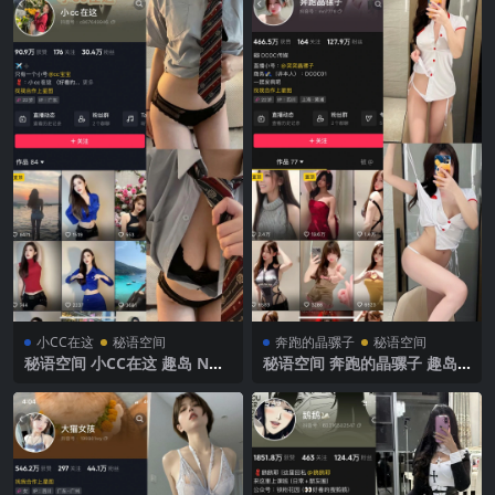
小CC在这
秘语空间
奔跑的晶骡子
秘语空间
秘语空间 小CC在这 趣岛 NO.
秘语空间 奔跑的晶骡子 趣岛
002期 【38P】2025年最新完
NO.004期 【214P7V】2025
整版
年最新完整版