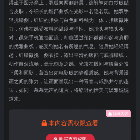
蹲坐于圆形凳上，双腿向两侧舒展，连裤袜如白纱般贴
合皮肤，令细长的腿部曲线在光影中若隐若现。她双手
轻抚腰侧，纤细的指尖与白色面料融为一体，指腹微用
力，仿佛在感受布料的温度与弹性。她抬头与镜头相
对，虽凭手机遮挡面庞，却能透过颈部微微仰起与肩胛
的优雅曲线，感受到她若有所思的气息。随后她轻轻蹲
起，纤腰微挽一侧衣摆，露出平滑的腹部与底裤腰线，
动作自然流畅，毫无刻意之感。光束在股间与膝盖处投
下柔和阴影，营造出如电影般的静谧质感。她与背景漫
画之间的张力，让画面呈现出一种青春与成熟并存的趣
味，如同一幕幕无声的短片，将酷野的恬美与淡雅娓娓
道来。
隐藏内容
本内容需权限查看
购买查看权限