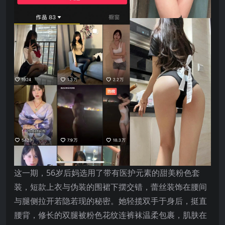
这一期，56岁后妈选用了带有医护元素的甜美粉色套
装，短款上衣与伪装的围裙下摆交错，蕾丝装饰在腰间
与腿侧拉开若隐若现的秘密。她轻揽双手于身后，挺直
腰背，修长的双腿被粉色花纹连裤袜温柔包裹，肌肤在