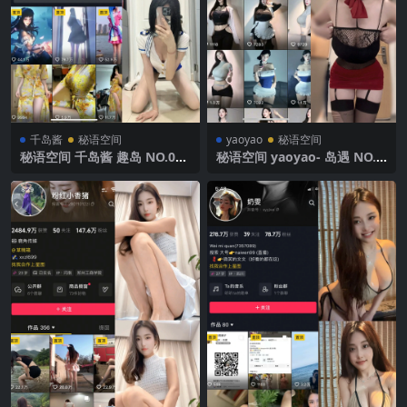
千岛酱
秘语空间
yaoyao
秘语空间
秘语空间 千岛酱 趣岛 NO.001
秘语空间 yaoyao- 岛遇 NO.0
期【13P】2025年最新完整版
02期 【2P5V】2025年最新完
整版