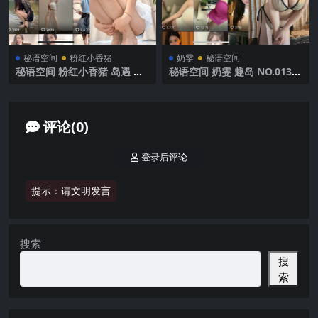
秘语空间
粉红小香猪
奶雯
秘语空间
秘语空间 粉红小香猪 岛遇 N
秘语空间 奶雯 趣岛 NO.013期
O.007期 【9P3V】2025年最
【30P】2025年最新完整版
新完整版
评论(0)
登录后评论
提示：请文明发言
搜索
搜
索