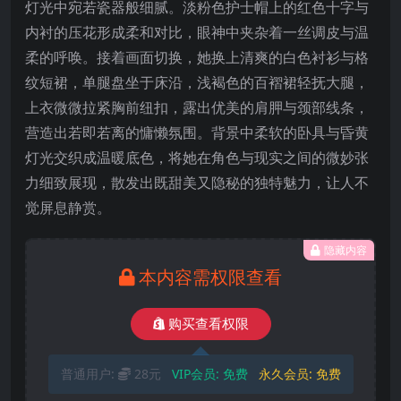
灯光中宛若瓷器般细腻。淡粉色护士帽上的红色十字与
内衬的压花形成柔和对比，眼神中夹杂着一丝调皮与温
柔的呼唤。接着画面切换，她换上清爽的白色衬衫与格
纹短裙，单腿盘坐于床沿，浅褐色的百褶裙轻抚大腿，
上衣微微拉紧胸前纽扣，露出优美的肩胛与颈部线条，
营造出若即若离的慵懒氛围。背景中柔软的卧具与昏黄
灯光交织成温暖底色，将她在角色与现实之间的微妙张
力细致展现，散发出既甜美又隐秘的独特魅力，让人不
觉屏息静赏。
隐藏内容
本内容需权限查看
购买查看权限
普通用户:
28元
VIP会员:
免费
永久会员:
免费