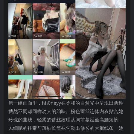
第一组画面里，hh0neyy在柔和的自然光中呈现出两种
截然不同却同样动人的韵味。粉色蕾丝连体内衣贴合她
玲珑的曲线，轻柔的蕾丝纹理从胸前蔓延至高腰短裤，
以细腻的挂带与薄纱长筒袜勾勒出修长的大腿线条，她