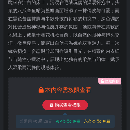
跪坐在洁白的床上，沉浸在毛绒玩偶的温暖怀抱中，头
顶的八爪章鱼帽为整幅画面增添了一抹俏皮与可爱；而
在黑色蕾丝抹胸与半敞外披白衬衫的切换中，深色调的
对比营造出神秘与性感并存的氛围，她或斜倚在柔软的
地毯上，或坐于雕花梳妆台前，以自然的眼神与镜头交
汇，微启樱唇，流露出自信与温婉的双重魅力。每一次
镜头切换，姿态迥异却同样吸引目光，在精致的内衣细
节与随性小摆动中，展现出她独有的柔美与韵律，赋予
人温柔而沉静的观感体验。
隐藏内容
本内容需权限查看
购买查看权限
普通用户:
28元
VIP会员:
免费
永久会员:
免费