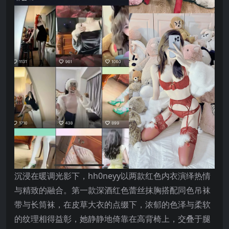
沉浸在暖调光影下，hh0neyy以两款红色内衣演绎热情
与精致的融合。第一款深酒红色蕾丝抹胸搭配同色吊袜
带与长筒袜，在皮草大衣的点缀下，浓郁的色泽与柔软
的纹理相得益彰，她静静地倚靠在高背椅上，交叠于腿