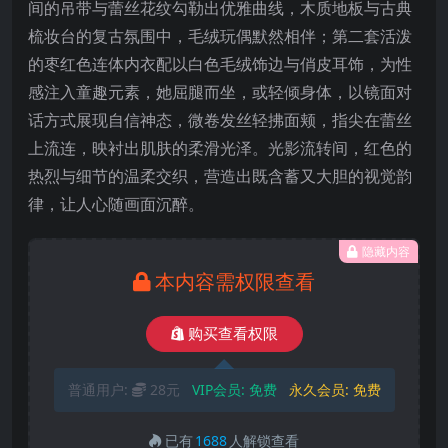
间的吊带与蕾丝花纹勾勒出优雅曲线，木质地板与古典
梳妆台的复古氛围中，毛绒玩偶默然相伴；第二套活泼
的枣红色连体内衣配以白色毛绒饰边与俏皮耳饰，为性
感注入童趣元素，她屈腿而坐，或轻倾身体，以镜面对
话方式展现自信神态，微卷发丝轻拂面颊，指尖在蕾丝
上流连，映衬出肌肤的柔滑光泽。光影流转间，红色的
热烈与细节的温柔交织，营造出既含蓄又大胆的视觉韵
律，让人心随画面沉醉。
隐藏内容
本内容需权限查看
购买查看权限
普通用户:
28元
VIP会员:
免费
永久会员:
免费
已有
1688
人解锁查看