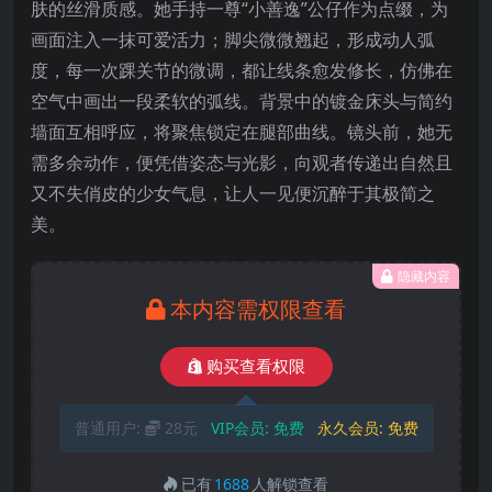
肤的丝滑质感。她手持一尊“小善逸”公仔作为点缀，为
画面注入一抹可爱活力；脚尖微微翘起，形成动人弧
度，每一次踝关节的微调，都让线条愈发修长，仿佛在
空气中画出一段柔软的弧线。背景中的镀金床头与简约
墙面互相呼应，将聚焦锁定在腿部曲线。镜头前，她无
需多余动作，便凭借姿态与光影，向观者传递出自然且
又不失俏皮的少女气息，让人一见便沉醉于其极简之
美。
隐藏内容
本内容需权限查看
购买查看权限
普通用户:
28元
VIP会员:
免费
永久会员:
免费
已有
1688
人解锁查看