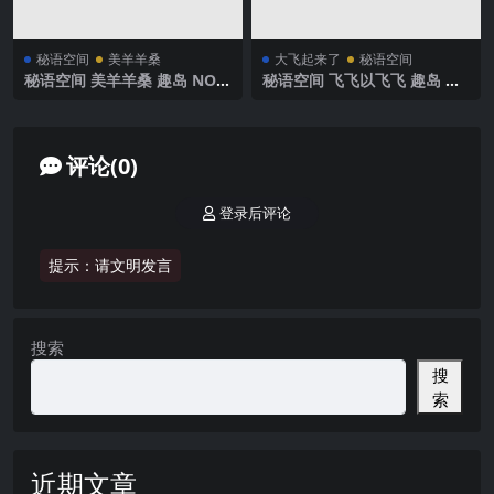
秘语空间
美羊羊桑
大飞起来了
秘语空间
秘语空间 美羊羊桑 趣岛 NO.0
秘语空间 飞飞以飞飞 趣岛 N
11期 【90P1V】2025年最新
O.003期 【17P4V】2025年最
完整版
新完整版
评论(0)
登录后评论
提示：请文明发言
搜索
搜
索
近期文章