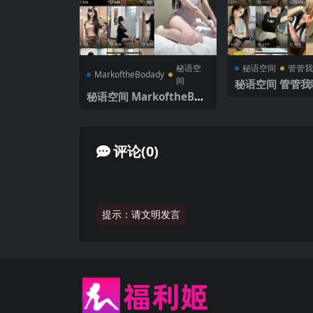
秘语空
秘语空间
管管我
MarkoftheBodady
间
秘语空间 管管我啦
秘语空间 MarkoftheBod
O.006期 【10P
ady 电鸽 NO.015期 【17
最新完整版
P】2025年最新更新
评论(0)
提示：请文明发言