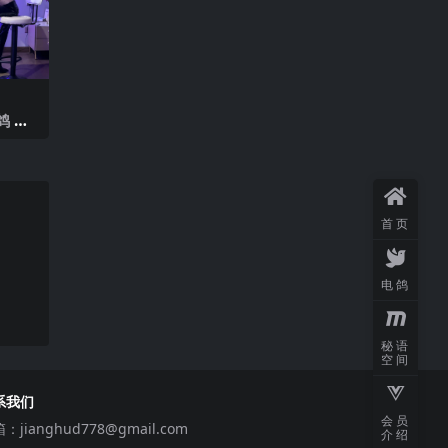
鸽 N
2025
首页
电鸽
秘语
空间
系我们
会员
箱：
jianghud778@gmail.com
介绍