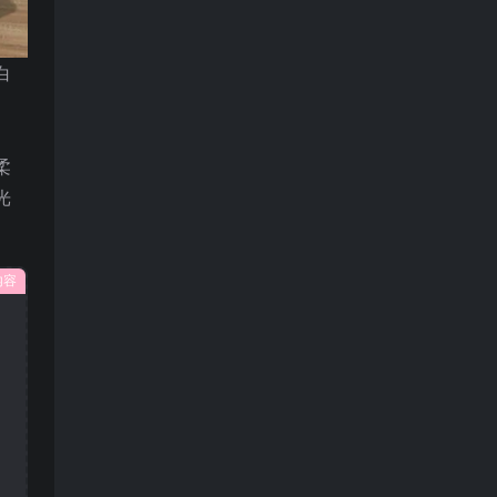
白
。
。
柔
光
内容