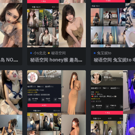
小s北北
秘语空间
兔宝妮to
 NO.0
秘语空间 honey猴 趣岛
秘语空间 兔宝妮to 
025年最
NO.006期 【72P19V】2
O.017期 【34P1V】
025年最新完整版
年最新更新