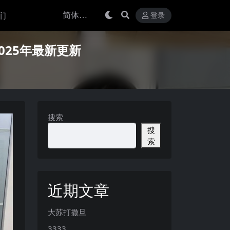
们
登录
】2025年最新更新
搜索
搜
索
近期文章
大苏打撒旦
3333