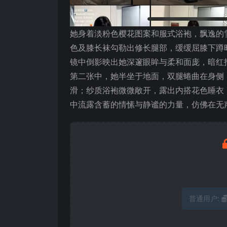
她身着淡粉色樱花图案和服式浴袍，飘逸的
色及膝长袜勾勒出修长腿部，缓缓屈膝下蹲
镜中倒影映出她深邃眼眸与柔和面庞，暗红
第二张中，她半坐于地面，双腿蜷曲在身侧
滑；纱质浴袍微微敞开，露出内搭花色睡衣
中流露含蓄的情愫与静谧的力量，仿佛在无
普通用户: