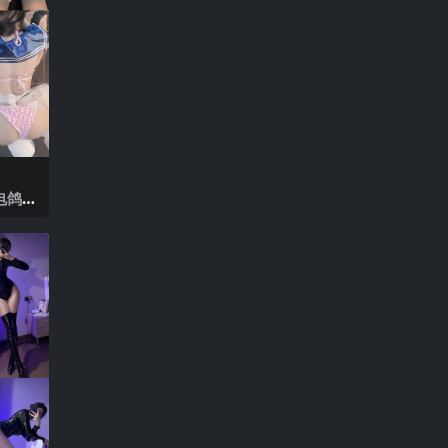
电鸽 N
2025