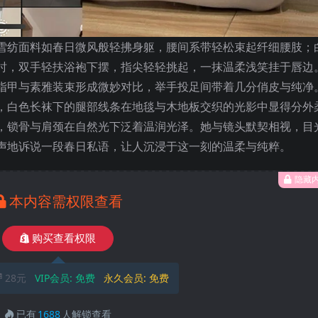
雪纺面料如春日微风般轻拂身躯，腰间系带轻松束起纤细腰肢；
时，双手轻扶浴袍下摆，指尖轻轻挑起，一抹温柔浅笑挂于唇边
指甲与素雅装束形成微妙对比，举手投足间带着几分俏皮与纯净
，白色长袜下的腿部线条在地毯与木地板交织的光影中显得分外
，锁骨与肩颈在自然光下泛着温润光泽。她与镜头默契相视，目
声地诉说一段春日私语，让人沉浸于这一刻的温柔与纯粹。
隐藏
本内容需权限查看
购买查看权限
28元
VIP会员:
免费
永久会员:
免费
已有
1688
人解锁查看