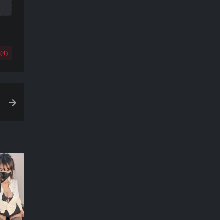
(
4
)