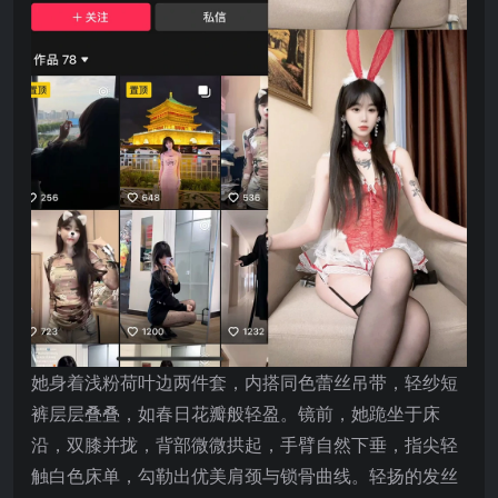
她身着浅粉荷叶边两件套，内搭同色蕾丝吊带，轻纱短
裤层层叠叠，如春日花瓣般轻盈。镜前，她跪坐于床
沿，双膝并拢，背部微微拱起，手臂自然下垂，指尖轻
触白色床单，勾勒出优美肩颈与锁骨曲线。轻扬的发丝