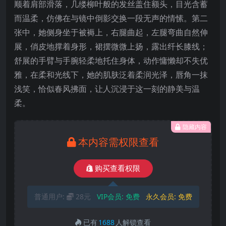
顺着肩部滑落，几缕柳叶般的发丝盖住额头，目光含蓄
而温柔，仿佛在与镜中倒影交换一段无声的情愫。第二
张中，她侧身坐于被褥上，右腿曲起，左腿弯曲自然伸
展，俏皮地撑着身形，裙摆微微上扬，露出纤长膝线；
舒展的手臂与手腕轻柔地托住身体，动作慵懒却不失优
雅，在柔和光线下，她的肌肤泛着柔润光泽，唇角一抹
浅笑，恰似春风拂面，让人沉浸于这一刻的静美与温
柔。
隐藏内容
本内容需权限查看
购买查看权限
普通用户:
28元
VIP会员:
免费
永久会员:
免费
已有
1688
人解锁查看