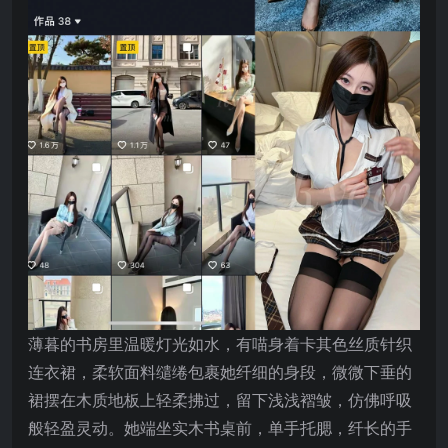
薄暮的书房里温暖灯光如水，有喵身着卡其色丝质针织
连衣裙，柔软面料缱绻包裹她纤细的身段，微微下垂的
裙摆在木质地板上轻柔拂过，留下浅浅褶皱，仿佛呼吸
般轻盈灵动。她端坐实木书桌前，单手托腮，纤长的手