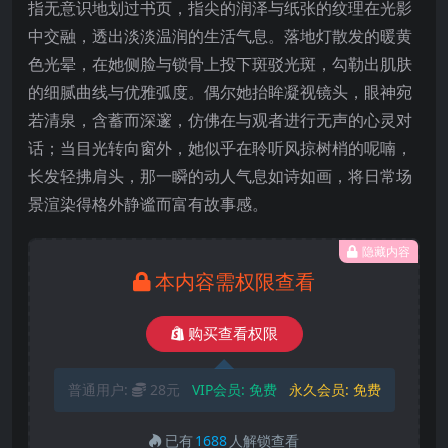
指无意识地划过书页，指尖的润泽与纸张的纹理在光影
中交融，透出淡淡温润的生活气息。落地灯散发的暖黄
色光晕，在她侧脸与锁骨上投下斑驳光斑，勾勒出肌肤
的细腻曲线与优雅弧度。偶尔她抬眸凝视镜头，眼神宛
若清泉，含蓄而深邃，仿佛在与观者进行无声的心灵对
话；当目光转向窗外，她似乎在聆听风掠树梢的呢喃，
长发轻拂肩头，那一瞬的动人气息如诗如画，将日常场
景渲染得格外静谧而富有故事感。
隐藏内容
本内容需权限查看
购买查看权限
普通用户:
28元
VIP会员:
免费
永久会员:
免费
已有
1688
人解锁查看