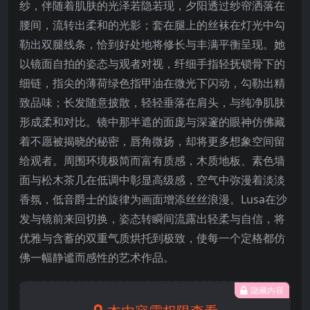
纱，伴随着肌肤的光泽若隐若现，夕阳透过纱帘洒落在
腰间，流转出柔和的光影；套在腿上的丝袜在灯光中勾
勒出双腿线条，恰到好处地将修长与丰满平衡呈现。她
以镜面自拍的姿态与观者对视，纤细手指轻抚锁骨下的
细链，指尖的薄荷绿色指甲油在微光下闪动，勾勒出精
致品味；长发随意披散，轻轻垂落在肩头，与纯净肌肤
形成柔和对比。镜中那半遮的面庞与深邃的眼神仿佛藏
着不愿被揭晓的秘密，唇角微扬，却将更多想象空间留
给观者。周围环境极简而富有质感，木质地板、素色墙
面与松木茶几在低调中彰显高级感，空气中弥漫着淡淡
香氛，低音爵士的旋律为画面增添丝丝浪漫。Lusa在沙
发与镜前来回切换，姿态转瞬间流露出轻柔与自信，将
优雅与含蓄的双重气质烘托到极致，使每一个定格都仿
佛一幅静谧而感性的艺术作品。
隐藏内容