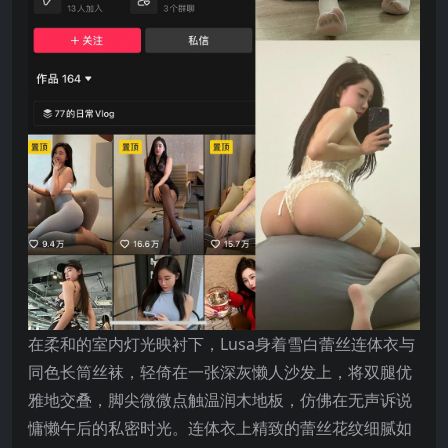
在柔和的室内灯光映衬下，Lusa身着雪白蕾丝连体衣与
同色长筒丝袜，轻倚在一张深灰懒人沙发上，将双腿优
雅地交叠，脚尖微微点触温润木地板，仿佛在无声诉说
慵懒午后的私密时光。连体衣上精致的蕾丝花纹细腻如