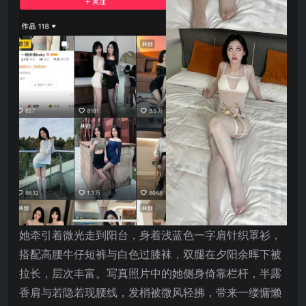
她牵引着微光走到阳台，身着浅蓝色一字肩针织罩衫，
搭配高腰牛仔短裤与白色过膝袜，双腿在夕阳余晖下被
拉长，层次丰富。写真照片中的她侧身倚靠栏杆，半露
香肩与若隐若现腰线，发梢被微风轻拂，带来一缕慵懒