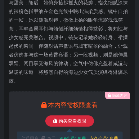
与甜美；随后，她俯身拾起摇曳的花瓣，指尖细腻涂抹
的裸粉色指甲油在金色光线中映出温柔质感。镜中自拍
的一帧，她以侧颜对镜，微微上扬的眼角流露浅浅笑
意，耳畔金属耳钉与颈侧纤细颈链相得益彰，将知性与
少女感完美融合。视频中，镜头记录她轻轻转身、裙摆
起伏的瞬间，伴随对话声低语与城市喧嚣的融合，让观
者仿佛参与这一场黄昏私语；另一段视频，则是她伸展
双臂、闭目享受海风的律动，空气中仿佛充盈着咸湿与
温暖的味道，将悠然自得的海边少女气质演绎得淋漓尽
致。
隐藏内容
本内容需权限查看
购买查看权限
普通用户:
28元
VIP会员:
免费
永久会员:
免费