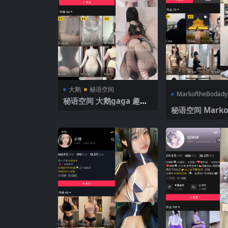
大鹅
秘语空间
MarkoftheBodady
秘语空间 大鹅gaga 趣岛
NO.009期 【30P】2025
秘语空间 Markof
年最新完整版
ady 电鸽 NO.0
P1V】2025年