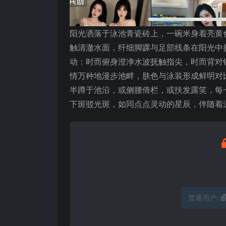
阳光洒落于泳池青瓷砖上，一碗米身着亮黄
触清澈水面，纤细脚踝与足部线条在阳光中
动：时而俯身澄净水波抚触指尖，时而背对
情万种地漫步池畔，肤色与泳装形成鲜明对
半蹲于池沿，或侧腰倚栏，或扶发露笑，每
下斑驳光斑，如同点点灵动的星辰，伴随着
普通用户: