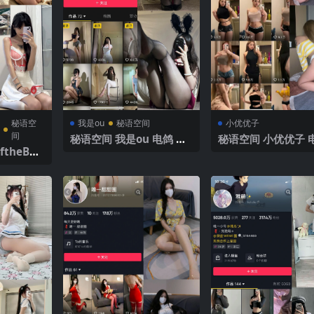
秘语空
我是ou
秘语空间
小优优子
间
秘语空间 我是ou 电鸽 N
秘语空间 小优优子 电
theBod
O.002期 【89P】2025年
O.010期 【38P】2
05期 【36
最新完整版
最新完整版
最新更新