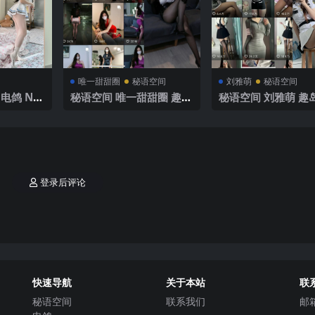
唯一甜甜圈
秘语空间
刘雅萌
秘语空间
电鸽 NO.
秘语空间 唯一甜甜圈 趣岛
秘语空间 刘雅萌 趣岛
】 2025
NO.001期【54P】2025
014期【37P】202
年最新完整版
新完整版
登录后评论
快速导航
关于本站
联
秘语空间
联系我们
邮