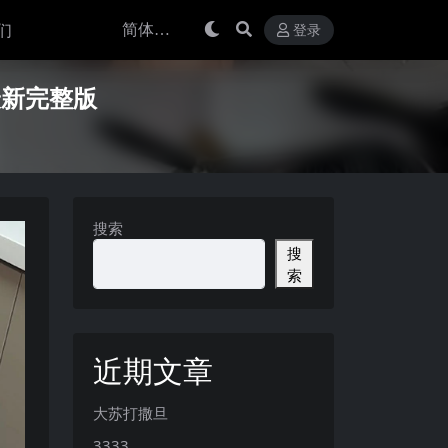
们
登录
年最新完整版
搜索
搜
索
近期文章
大苏打撒旦
3333