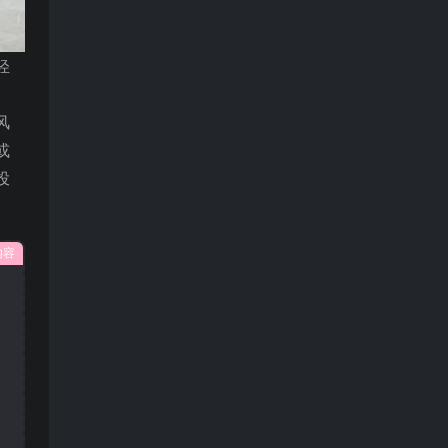
轻
风
或
投
内容