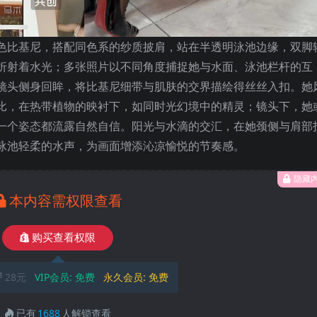
色比基尼，搭配同色系的纱质披肩，站在半透明泳池边缘，双脚
折射着水光；多张照片以不同角度捕捉她与水面、泳池栏杆的互
镜头侧身回眸，将比基尼细带与肌肤的交界描绘得丝丝入扣。她
比，在热带植物的映衬下，如同时光幻境中的精灵；镜头下，她
一个姿态都流露自然自信。阳光与水滴的交汇，在她颈侧与肩部
泳池轻柔的水声，为画面增添沁凉愉悦的节奏感。
隐藏
本内容需权限查看
购买查看权限
28元
VIP会员:
免费
永久会员:
免费
已有
1688
人解锁查看