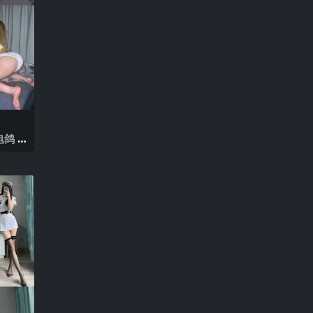
鸽 N
025年