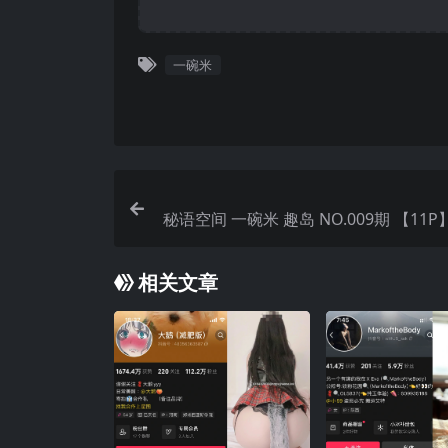
一碗米
秘语空间 一碗米 趣岛 NO.009期 【11P
最
相关文章