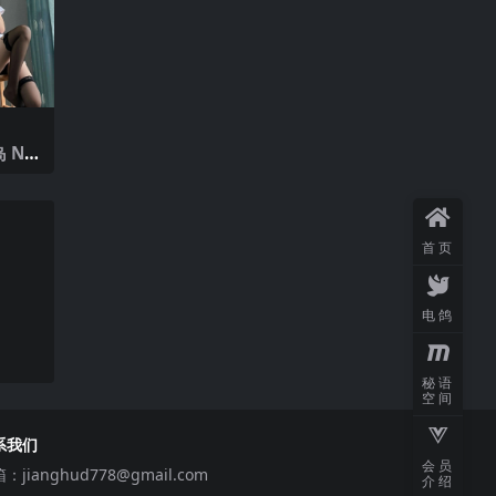
 NO.
5年最
首页
电鸽
秘语
空间
系我们
会员
箱：
jianghud778@gmail.com
介绍