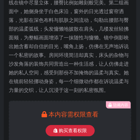
线在镜中尽显立体，腰臀比例如雕刻般完美。第二组画
面中，她侧身坐于白色床沿，窗外的日光透过窗帘洒
落，光影在深色布料与肌肤之间流动，勾勒出腰部与臀
部的温柔弧线；头发慵懒地披散在肩头，几缕发丝轻拂
面颊，为整幅画面增添了一抹随性与慵懒。镜中倒影映
出她含蓄却自信的目光，嘴角上扬，仿佛在无声地诉说
一个私密的故事。房间环境简洁却真实，床头的杂物与
沙发角落的装饰共同营造出一种生活感，让人仿佛走进
她的私人空间，感受到那份不加掩饰的温柔与真实。她
在镜前轻轻挪动身姿，每一个细微动作都在诉说温柔与
力量的交织，让人沉浸于这一刻的私密氛围。
隐藏内容
本内容需权限查看
购买查看权限