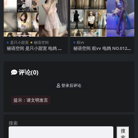
是只小甜宠
秘语空间
权vv
秘语空间 是只小甜宠 电鸽 N
秘语空间 权vv 电鸽 NO.012
O.002期 【10P6V】2025年最
期 【11P11V】2025年最新完
新完整版
整版
评论(0)
登录后评论
提示：请文明发言
搜索
搜
索