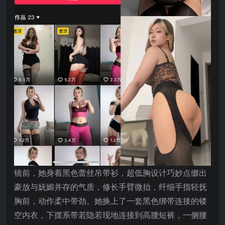
镜前，她身着黑色蕾丝吊带衫，超低胸设计巧妙点缀出
豪放与妩媚并存的气质，修长手臂微抬，纤细手指轻抚
胸前，动作柔中带劲。她换上了一套黑色绑带连接的镂
空内衣，下摆系带若隐若现地连接到高腰短裤，一侧腰