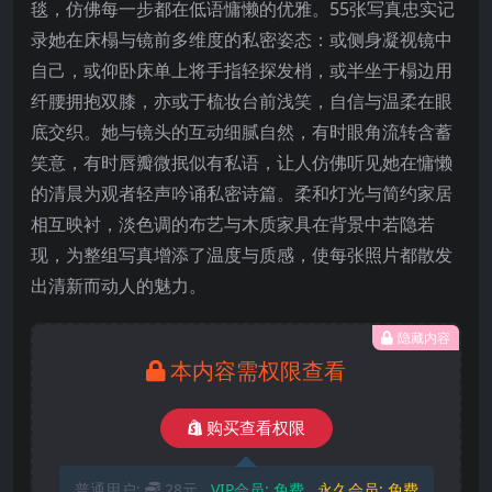
毯，仿佛每一步都在低语慵懒的优雅。55张写真忠实记
录她在床榻与镜前多维度的私密姿态：或侧身凝视镜中
自己，或仰卧床单上将手指轻探发梢，或半坐于榻边用
纤腰拥抱双膝，亦或于梳妆台前浅笑，自信与温柔在眼
底交织。她与镜头的互动细腻自然，有时眼角流转含蓄
笑意，有时唇瓣微抿似有私语，让人仿佛听见她在慵懒
的清晨为观者轻声吟诵私密诗篇。柔和灯光与简约家居
相互映衬，淡色调的布艺与木质家具在背景中若隐若
现，为整组写真增添了温度与质感，使每张照片都散发
出清新而动人的魅力。
隐藏内容
本内容需权限查看
购买查看权限
普通用户:
28元
VIP会员:
免费
永久会员:
免费