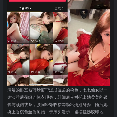
清晨的卧室被薄纱窗帘滤成温柔的粉色，七七仙女以一
袭淡雅薄荷绿连体衣现身，纤细肩带衬托出她柔美的锁
骨与颈侧线条，腰间轻微收褶勾勒出婀娜身姿；随后她
换上香槟色丝质睡袍，于床头漫步，裙摆轻拂胶印地