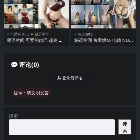
可爱的肉巴
秘语空间
兔宝妮to
秘语空间 可爱的肉巴 趣岛 N
秘语空间 兔宝妮to 电鸽 NO.0
O.027期 【18P11V】2025年
23期 【30P14V】2025年最新
最新完整版
更新
评论(0)
登录后评论
提示：请文明发言
搜索
搜
索