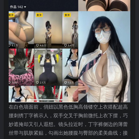
在白色墙面前，俏妞以黑色低胸高领镂空上衣搭配超高
腰刺绣丁字裤示人，双手交叉于胸前微托上衣下摆，巧
妙遮掩却又引人遐想。镜头拉近时，丁字裤侧边的薄蕾
丝带与肌肤紧贴，勾画出她腰腹与臀部的柔美曲线；接