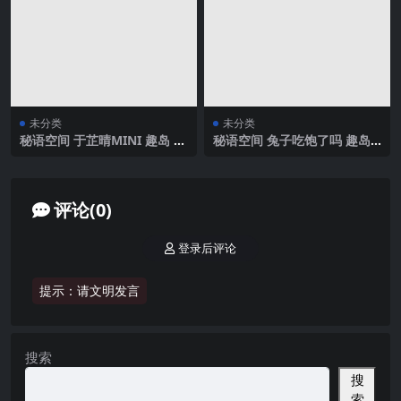
未分类
未分类
秘语空间 于芷晴MINI 趣岛 N
秘语空间 兔子吃饱了吗 趣岛
O.016期 【108P4V】2025年
NO.007期 【12P】2025年最
最新完整版
新完整版
评论(0)
登录后评论
提示：请文明发言
搜索
搜
索