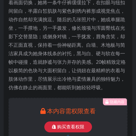
着画面切换，她将一条牛仔裤缓缓拉下，在扣眼与纽扣
间留白，半露白皙肌肤与紫色刺绣内裤形成视觉焦点，
动作自然却充满挑逗。随后的几张照片中，她或单腿跪
坐，一手撑地，另一手拨发，修长颈项与浑圆臀线在光
影下交替显隐；或侧身对镜，一手拢发，唇角含笑，却
不正面直视，保持着一份神秘距离。白墙、木地板与简
洁家具成为她身体线条的衬托，黑与白、硬与软在每一
帧中碰撞，造就静谧与张力并存的美感。20帧精致定格
以极简的色块与大面积留白，让俏妞在最精粹的衣着与
肢体动作里，尽情展示出冷艳与柔情兼具的独特魅力，
仿佛在静止的画面里，都能听到她轻轻呼吸。
隐藏内容
本内容需权限查看
购买查看权限