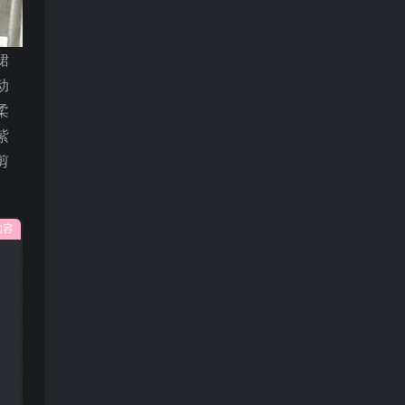
裙
动
柔
紫
剪
内容