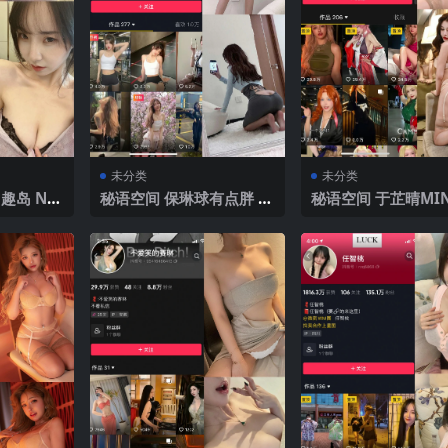
未分类
未分类
趣岛 NO.
秘语空间 保琳球有点胖 趣
秘语空间 于芷晴MIN
2025年最
岛 NO.010期 【13P】20
岛 NO.006期 【110
25年最新完整版
V】2025年最新完