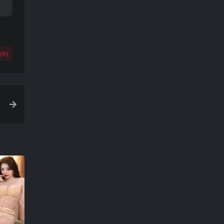
(
0
)