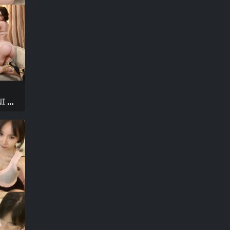
I 趣
P2
整版