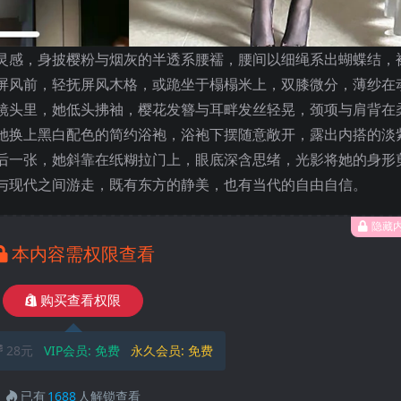
灵感，身披樱粉与烟灰的半透系腰襦，腰间以细绳系出蝴蝶结，
屏风前，轻抚屏风木格，或跪坐于榻榻米上，双膝微分，薄纱在
镜头里，她低头拂袖，樱花发簪与耳畔发丝轻晃，颈项与肩背在
她换上黑白配色的简约浴袍，浴袍下摆随意敞开，露出内搭的淡
后一张，她斜靠在纸糊拉门上，眼底深含思绪，光影将她的身形
与现代之间游走，既有东方的静美，也有当代的自由自信。
隐藏
本内容需权限查看
购买查看权限
28元
VIP会员:
免费
永久会员:
免费
已有
1688
人解锁查看