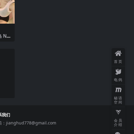
 NO.
5年最
首页
电鸽
秘语
空间
系我们
会员
箱：
jianghud778@gmail.com
介绍