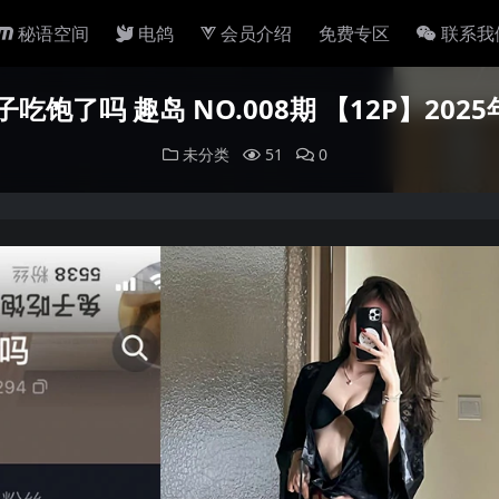
秘语空间
电鸽
会员介绍
免费专区
联系我
吃饱了吗 趣岛 NO.008期 【12P】20
未分类
51
0