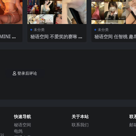
未分类
未分类
INI 趣
秘语空间 不爱笑的赛琳 趣
秘语空间 任智桃 趣岛
54P】20
岛 NO.011期 【27P】20
026期 【9P】 202
25年最新完整版
新完整版
登录后评论
快速导航
关于本站
联
秘语空间
联系我们
邮
电鸽
可以