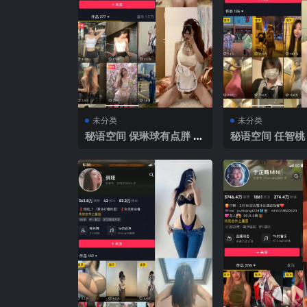
未分类
未分类
秘语空间 保琳球有点胖 趣
秘语空间 任智桃 
岛 NO.006期 【6P】202
015期 【5P】 
5年最新完整版
新完整版