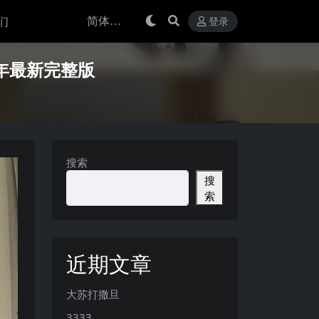
们
登录
25年最新完整版
搜索
搜
索
近期文章
大苏打撒旦
3333