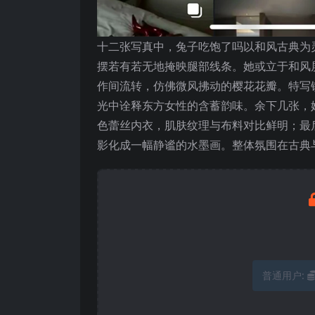
十二张写真中，兔子吃饱了吗以和风古典为
摆若有若无地掩映腿部线条。她或立于和风
作间流转，仿佛微风拂动的樱花花瓣。特写
光中诠释东方女性的含蓄韵味。余下几张，
色蕾丝内衣，肌肤纹理与布料对比鲜明；最
影化成一幅静谧的水墨画。整体氛围在古典
普通用户: