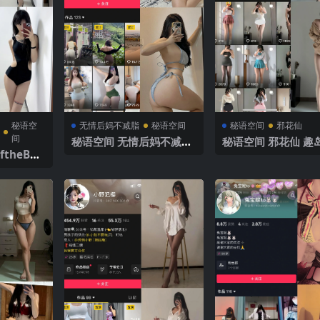
秘语空
无情后妈不减脂
秘语空间
秘语空间
邪花仙
间
秘语空间 无情后妈不减脂
秘语空间 邪花仙 趣岛
theBod
电鸽 NO.003期 【35P】2
003期 【12P】20
14期 【20
025年最新完整版
新完整版
更新