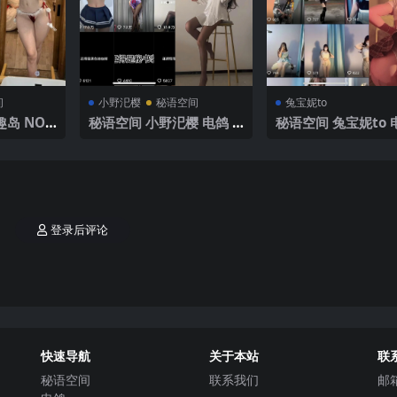
间
小野汜樱
秘语空间
兔宝妮to
岛 NO.0
秘语空间 小野汜樱 电鸽 N
秘语空间 兔宝妮to 
2025年最
O.002期 【41P4V】 202
O.025期 【25P20V
5年最新完整版
5年最新更新
登录后评论
快速导航
关于本站
联
秘语空间
联系我们
邮