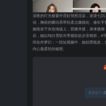
深夜的灯光被窗外霓虹悄然渲染，凌凌七D
动，胸前的蝶结系带轻柔点缀彼此，修长手
她跪坐于灰色地毯上，双膝并拢，身体微侧
后，她以纯白雪纺吊带裙款款步至镜前，A
间化作梦幻；一段短视频中，她抬臂梳发，
内心最柔软的秘密。
普通用户: