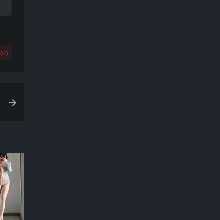
(
0
)
5