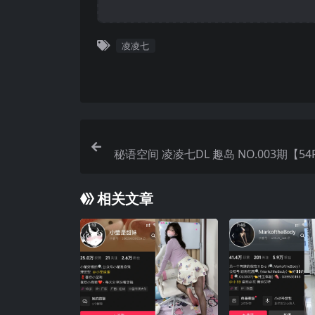
凌凌七
秘语空间 凌凌七DL 趣岛 NO.003期【54
25年
相关文章