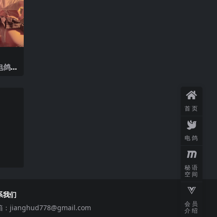
电鸽 N
】202
首页
电鸽
秘语
空间
系我们
会员
箱：
jianghud778@gmail.com
介绍