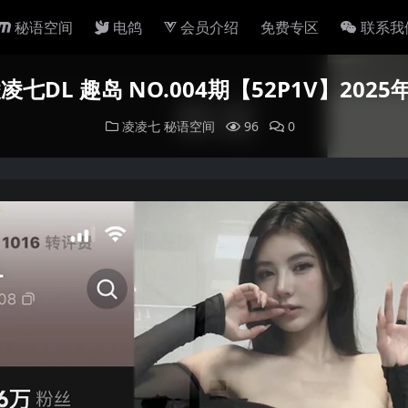
秘语空间
电鸽
会员介绍
免费专区
联系我
凌七DL 趣岛 NO.004期【52P1V】202
凌凌七
秘语空间
96
0