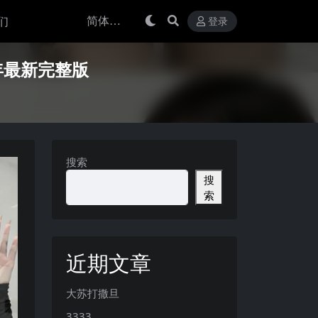
们
登录
5年最新完整版
搜索
搜
索
近期文章
大苏打撒旦
3333