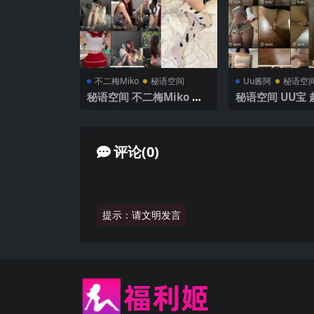
不二梅Miko
秘语空间
Uu酱阿
秘语空
秘语空间 不二梅Miko 趣
秘语空间 UU宝 趣
岛 NO.003期 【16P】20
02期 【50P】 
25年最新完整版
新完整版
评论(0)
提示：请文明发言