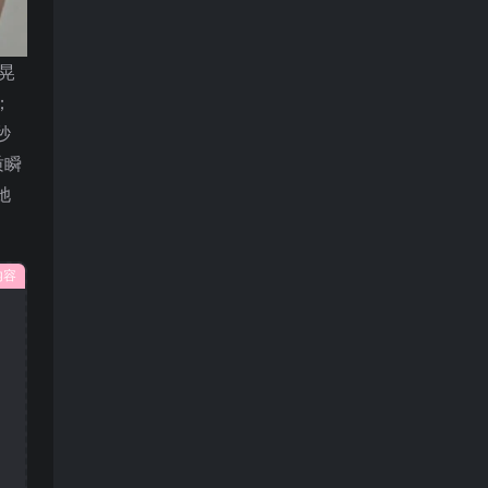
晃
；
秒
质瞬
她
内容