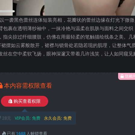
L以一袭黑色蕾丝连体短装亮相，花瓣状的蕾丝边缘在灯光下微微
臂包裹在透明薄纱袖中，一抹冷艳与温柔在肌肤与面料之间交织
，指尖掠过纤细腰肢，仿佛在用最轻柔的笔触描绘线条之美。几
字裙摆如云雾般散开，裙襟与锁骨处若隐若现的肌理，让整体气
发丝在空中柔软飞扬，眼神深邃又带着几许浅笑，让人如同窥见
隐藏
本内容需权限查看
购买查看权限
28元
VIP会员:
免费
永久会员:
免费
已有
1688
人解锁查看