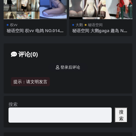
权vv
大鹅
秘语空间
秘语空间 权vv 电鸽 NO.014
秘语空间 大鹅gaga 趣岛 NO.
期 【3P10V】2025年最新完
006期 【53P6V】2025年最新
整版
完整版
评论(0)
登录后评论
提示：请文明发言
搜索
搜
索