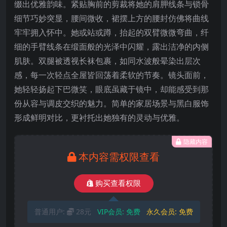
缀出优雅韵味。紧贴胸前的剪裁将她的肩胛线条与锁骨
细节巧妙突显，腰间微收，裙摆上方的腰封仿佛将曲线
牢牢拥入怀中。她或站或蹲，抬起的双臂微微弯曲，纤
细的手臂线条在缎面般的光泽中闪耀，露出洁净的内侧
肌肤。双腿被透视长袜包裹，如同水波般晕染出层次
感，每一次轻点全屋皆回荡着柔软的节奏。镜头面前，
她轻轻扬起下巴微笑，眼底虽藏于镜中，却能感受到那
份从容与调皮交织的魅力。简单的家居场景与黑白服饰
形成鲜明对比，更衬托出她独有的灵动与优雅。
隐藏内容
本内容需权限查看
购买查看权限
普通用户:
28元
VIP会员:
免费
永久会员:
免费