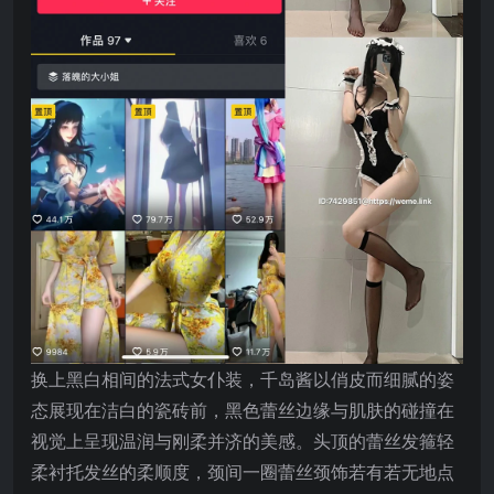
换上黑白相间的法式女仆装，千岛酱以俏皮而细腻的姿
态展现在洁白的瓷砖前，黑色蕾丝边缘与肌肤的碰撞在
视觉上呈现温润与刚柔并济的美感。头顶的蕾丝发箍轻
柔衬托发丝的柔顺度，颈间一圈蕾丝颈饰若有若无地点