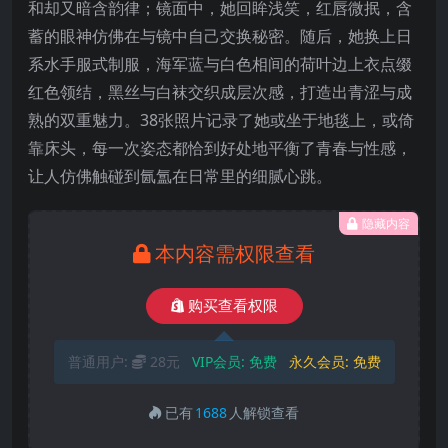
和却又暗含韵律；镜面中，她回眸浅笑，红唇微抿，含
蓄的眼神仿佛在与镜中自己交换秘密。随后，她换上日
系水手服式制服，海军蓝与白色相间的荷叶边上衣点缀
红色领结，黑丝与白袜交织成层次感，打造出青涩与成
熟的双重魅力。38张照片记录了她或坐于地毯上，或倚
靠床头，每一次姿态都恰到好处地平衡了青春与性感，
让人仿佛触碰到氤氲在日常里的细腻心跳。
隐藏内容
本内容需权限查看
购买查看权限
普通用户:
28元
VIP会员:
免费
永久会员:
免费
已有
1688
人解锁查看