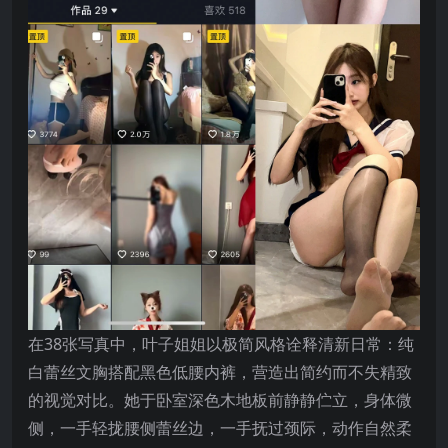
在38张写真中，叶子姐姐以极简风格诠释清新日常：纯
白蕾丝文胸搭配黑色低腰内裤，营造出简约而不失精致
的视觉对比。她于卧室深色木地板前静静伫立，身体微
侧，一手轻拢腰侧蕾丝边，一手抚过颈际，动作自然柔