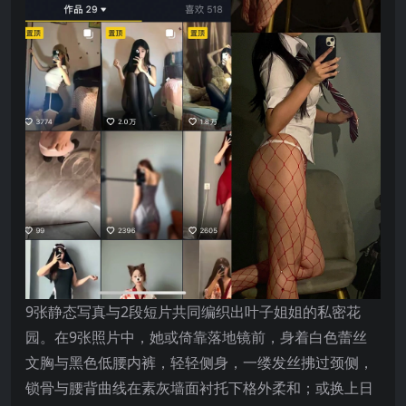
9张静态写真与2段短片共同编织出叶子姐姐的私密花
园。在9张照片中，她或倚靠落地镜前，身着白色蕾丝
文胸与黑色低腰内裤，轻轻侧身，一缕发丝拂过颈侧，
锁骨与腰背曲线在素灰墙面衬托下格外柔和；或换上日