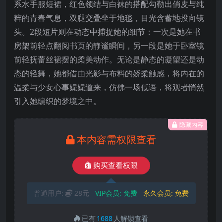
系水手服短裙，红色领结与白袜的搭配勾勒出俏皮与纯
粹的青春气息，双腿交叠坐于地毯，目光含蓄地投向镜
头。2段短片则在动态中捕捉她的细节：一次是她在书
房架前轻点翻阅书页的静谧瞬间，另一段是她于卧室镜
前轻抚蕾丝裙摆的柔美动作。无论是静态的凝望还是动
态的轻舞，她都借由光影与布料的娇柔触感，将内在的
温柔与少女心事娓娓道来，仿佛一场低语，将观者悄然
引入她编织的梦境之中。
隐藏内容
本内容需权限查看
购买查看权限
普通用户:
28元
VIP会员:
免费
永久会员:
免费
已有
1688
人解锁查看