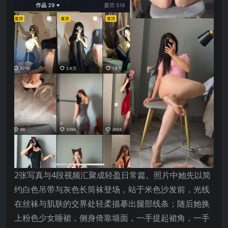
2张写真与4段视频汇聚成轻盈日常篇。照片中她先以简
约白色吊带与灰色长筒袜登场，站于米色沙发前，光线
在丝袜与肌肤的交界处轻柔描摹出腿部线条；随后她换
上粉色少女睡裙，侧身倚靠墙面，一手提起裙角，一手