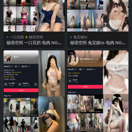
一口豆奶
秘语空间
兔宝妮to
秘语空间 一口豆奶 电鸽 NO.0
秘语空间 兔宝妮to 电鸽 NO.0
01期 【32P】2025年最新更
20期 【30P4V】2025年最新
新
更新