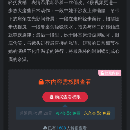
轻抚发梢，表情温柔却带着一丝俏皮。4段视频更进一
步放大这些日常动作：一段中她于沙发上伸懒腰，吊带
下的肩颈在光影间舒展；一段在走廊轻步而行，裙摆随
步伐摇曳；一段餐桌旁轻啜饮水，指尖与杯口的碰触成
就静默旋律；最后一段里，她于卧室床沿踮脚回眸，眼
底含笑，与镜头进行最直接的私语。短暂的日常细节在
她的演绎下化作温柔的诗行，将最质朴的时刻镌刻成心
底的余温。
隐藏内容
本内容需权限查看
购买查看权限
普通用户:
28元
VIP会员:
免费
永久会员:
免费
已有
1688
人解锁查看