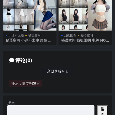
小冰不太瘦
秘语空间
我挺困啊
秘语空间
秘语空间 小冰不太瘦 趣岛 N
秘语空间 我挺困啊 电鸽 NO.0
O.023期 【16P3V】2025年最
01期 【19P7V】2025年最新
新完整版
完整版
评论(0)
登录后评论
提示：请文明发言
搜索
搜
索