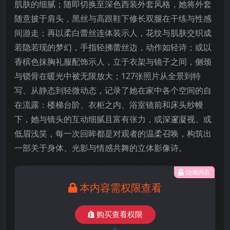
肌肤的细腻；随即切换至深色西装外套风格，她将外套
随意披于肩头，黑丝与高跟鞋下修长双腿在干练与性感
间游走；再以柔白蕾丝连体装示人，花纹与肌肤交织成
若隐若现的梦幻，手指轻拂蕾丝边，动作如轻诗；或以
香槟色抹胸礼服配饰示人，立于衣架与镜子之间，侧颈
与锁骨在暖光中被无限放大；127张照片从全景到特
写、从静态到轻微动态，记录了她在家中各个空间的自
在流露：楼梯台阶、衣柜之内、浴室镜前和床头纱幔
下，她与镜头的互动细腻且富有张力，或深邃凝视、或
低眉浅笑，每一次回眸都是对观者的温柔召唤，构筑出
一部关于身体、光影与情感共舞的立体影像诗。
隐藏内容
本内容需权限查看
购买查看权限