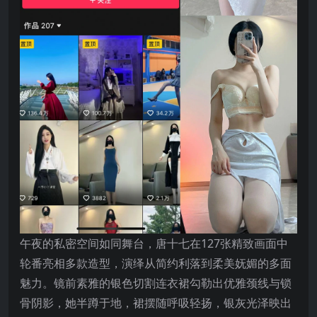
午夜的私密空间如同舞台，唐十七在127张精致画面中
轮番亮相多款造型，演绎从简约利落到柔美妩媚的多面
魅力。镜前素雅的银色切割连衣裙勾勒出优雅颈线与锁
骨阴影，她半蹲于地，裙摆随呼吸轻扬，银灰光泽映出