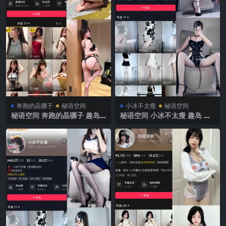
奔跑的晶骡子
秘语空间
小冰不太瘦
秘语空间
秘语空间 奔跑的晶骡子 趣岛
秘语空间 小冰不太瘦 趣岛 N
NO.014期 【35P】2025年最
O.027期 【7P2V】2025年最
新完整版
新完整版