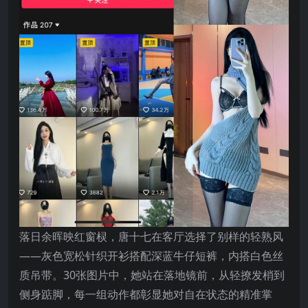
落日余晖映红窗棂，唐十七在客厅选择了别样的轻熟风
——灰色宽松针织开衫搭配深蓝牛仔短裤，内搭白色丝
质吊带。30张图片中，她站在落地镜前，从轻撩发梢到
侧身踮脚，每一组动作都彰显她对自在状态的精准掌