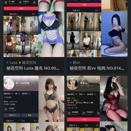
Lusa
秘语空间
权vv
秘语空间 Lusa 趣岛 NO.001
秘语空间 权vv 电鸽 NO.014
期 【71P12V】2025年最新完
期 【3P10V】2025年最新完
整版
整版