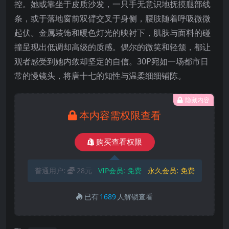
控。她或靠坐于皮质沙发，一只手无意识地抚摸腿部线
条，或于落地窗前双臂交叉于身侧，腰肢随着呼吸微微
起伏。金属装饰和暖色灯光的映衬下，肌肤与面料的碰
撞呈现出低调却高级的质感。偶尔的微笑和轻颔，都让
观者感受到她内敛却坚定的自信。30P宛如一场都市日
常的慢镜头，将唐十七的知性与温柔细细铺陈。
隐藏内容
本内容需权限查看
购买查看权限
普通用户:
28元
VIP会员:
免费
永久会员:
免费
已有
1689
人解锁查看