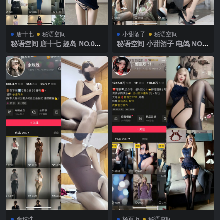
唐十七
秘语空间
小甜酒子
秘语空间
秘语空间 唐十七 趣岛 NO.003
秘语空间 小甜酒子 电鸽 NO.0
期【55P1V】2025年最新完整
02期 【78P5V】2025年最新
版
完整版
余珠珠
杨百万
秘语空间