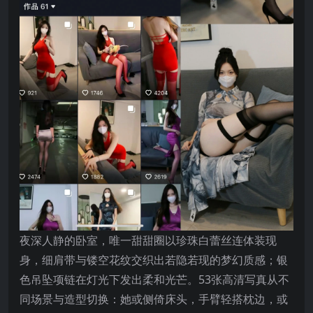
夜深人静的卧室，唯一甜甜圈以珍珠白蕾丝连体装现
身，细肩带与镂空花纹交织出若隐若现的梦幻质感；银
色吊坠项链在灯光下发出柔和光芒。53张高清写真从不
同场景与造型切换：她或侧倚床头，手臂轻搭枕边，或