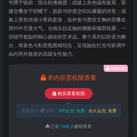
半蹲于镜前，指尖轻拂裙摆；或披上灰色绒布披肩，双
腿交叠坐于纱幔下，肌肤与纱质交织出朦胧的诗意；或
换上黑色丝绒小香风套装，短外套与蕾丝文胸的层叠在
简约中尽显大气。当镜头拉近她的侧脸和颈部轮廓，一
切细节都如同精心描绘的艺术品。整个系列以卧室为舞
台，将夜色与私密氛围相结合，呈现她在灯光与影调中
由内而外散发的高级女性魅力。
隐藏内容
本内容需权限查看
购买查看权限
普通用户:
28元
VIP会员:
免费
永久会员:
免费
已有
1688
人解锁查看