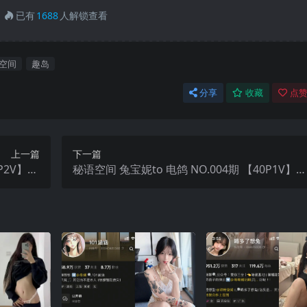
已有
1688
人解锁查看
空间
趣岛
分享
收藏
点赞
上一篇
下一篇
P2V】20
秘语空间 兔宝妮to 电鸽 NO.004期 【40P1V】2
年最新更新
25年最新更新