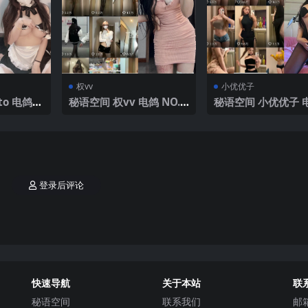
权vv
小优优子
o 电鸽 N
秘语空间 权vv 电鸽 NO.0
秘语空间 小优优子 电
4V】2025
05期 【27P28V】2025年
O.013期 【38P】2
最新完整版
最新完整版
登录后评论
快速导航
关于本站
联
秘语空间
联系我们
邮