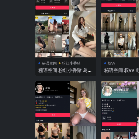
秘语空间
粉红小香猪
权vv
秘语空间 粉红小香猪 岛遇
秘语空间 权vv 电
NO.001期 【24P】2025
18期 【2P4V】
年最新完整版
新完整版