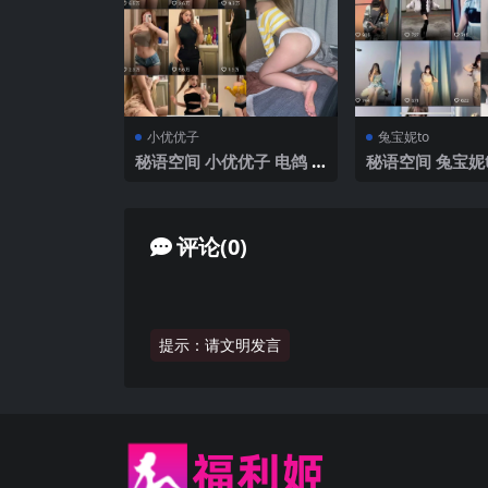
小优优子
兔宝妮to
秘语空间 小优优子 电鸽 N
秘语空间 兔宝妮t
O.010期 【38P】2025年
O.046期 【30P
最新完整版
年最新完整版
评论(0)
提示：请文明发言