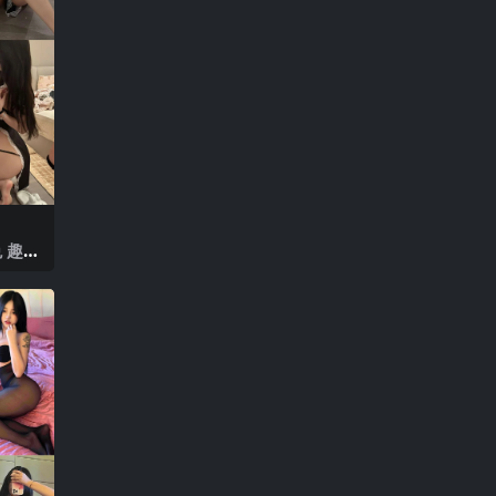
 趣岛
V】20