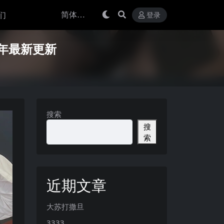
们
登录
25年最新更新
搜索
搜
索
近期文章
大苏打撒旦
3333