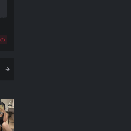
(
2
)
0