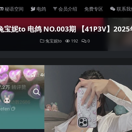
秘语空间
电鸽
会员介绍
免费专区
联系我
宝妮to 电鸽 NO.003期 【41P3V】20
兔宝妮to
192
0