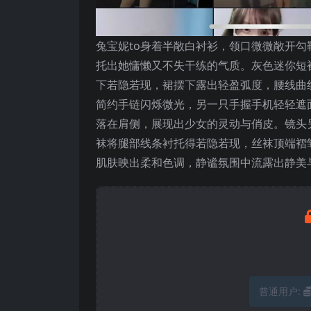
兔宝妮to身着半敞白衬衫，领口微微敞开
托出她慵懒又不失干练的气质。灰色迷你短
下若隐若现，裙摆下露出轻盈弧度，腰线曲
简约手链闪烁微光，另一只手握手机轻轻遮
落在肩侧，展现出少女的灵动与俏皮。镜头
袜将腿部线条衬托得若隐若现，丝袜顶端褶
肌肤映出柔和色调，静谧氛围中流露出静美
普通用户: