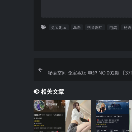
兔宝妮to
岛遇
抖音网红
电鸽
秘语
秘语空间 兔宝妮to 电鸽 NO.002期 【37
25
相关文章