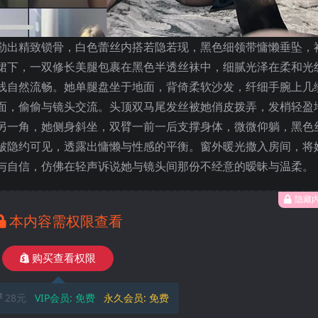
勾勒出精致锁骨，白色蕾丝内搭若隐若现，黑色细领带慵懒垂坠，
裙下，一双修长美腿包裹在黑色半透丝袜中，细腻光泽在柔和光
线自然流畅。她单腿盘坐于地面，背倚柔软沙发，纤细手腕上几
面，偷偷与镜头交流。头顶双马尾发丝被她俏皮拨弄，发梢轻盈
另一角，她侧身斜坐，双臂一前一后支撑身体，微微仰躺，黑色
皱隐约可见，透露出慵懒与性感的平衡。窗外暖光撒入房间，将
与自信，仿佛在轻声诉说她与镜头间那份不经意的暧昧与温柔。
隐藏
本内容需权限查看
购买查看权限
28元
VIP会员:
免费
永久会员:
免费