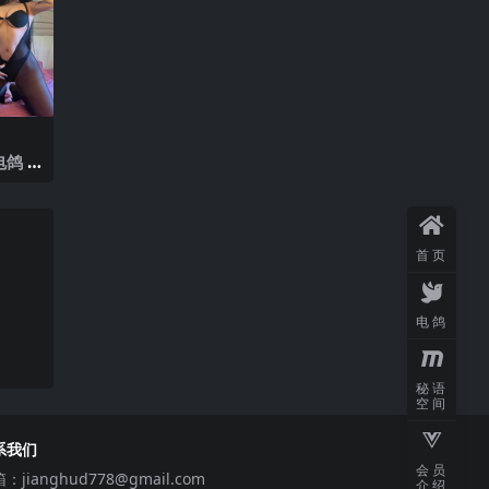
鸽 N
025年
首页
电鸽
秘语
空间
系我们
会员
箱：
jianghud778@gmail.com
介绍