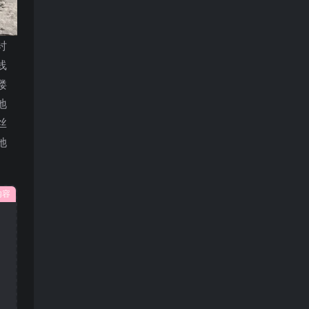
衬
线
缕
地
丝
她
内容