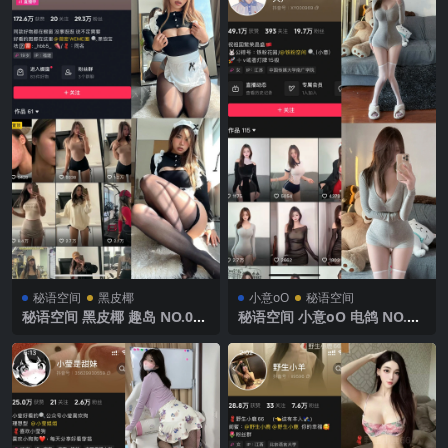
秘语空间
黑皮椰
小意oO
秘语空间
秘语空间 黑皮椰 趣岛 NO.010
秘语空间 小意oO 电鸽 NO.00
期 【59P22V】2025年最新完
4期 【12P3V】2025年最新完
整版
整版