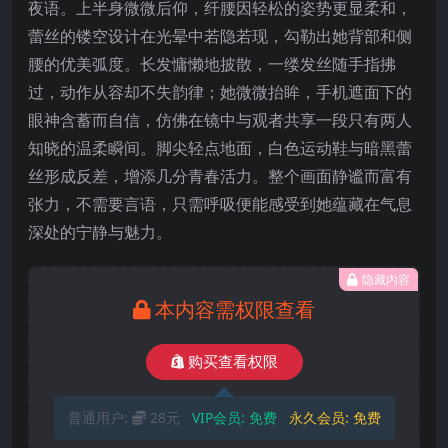
夜语。上半身微微后仰，纤腰因轻松的姿势更显柔和，
蕾丝的镂空设计在光晕中若隐若现，勾勒出她背部和侧
腰的优美弧度。长发慵懒地披散，一缕发丝随手指拂
过，动作从容却不失韵律；她微微抬眸，手机遮面下的
眼神含蓄而自信，仿佛在镜中与观者共享一段只有两人
知晓的温柔瞬间。脚尖轻点地面，白色运动鞋与暗黑蕾
丝形成反差，增添几分青春活力。整个画面静谧而富有
张力，不需要言语，只需呼吸便能感受到她蕴藏在气息
深处的宁静与魅力。
隐藏内容
本内容需权限查看
购买查看权限
普通用户:
28元
VIP会员:
免费
永久会员:
免费