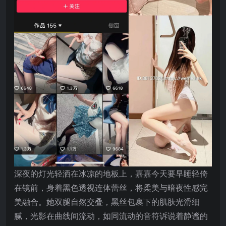
深夜的灯光轻洒在冰凉的地板上，嘉嘉今天要早睡轻倚
在镜前，身着黑色透视连体蕾丝，将柔美与暗夜性感完
美融合。她双腿自然交叠，黑丝包裹下的肌肤光滑细
腻，光影在曲线间流动，如同流动的音符诉说着静谧的