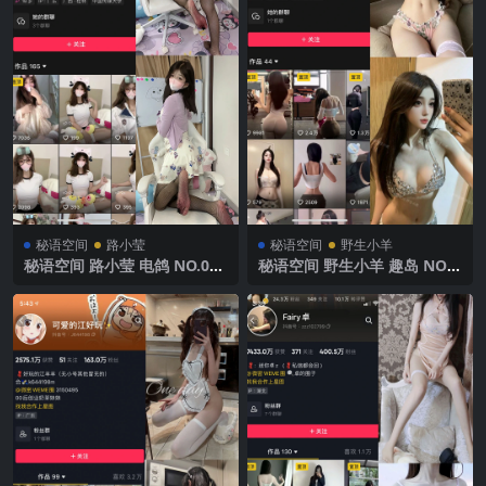
秘语空间
路小莹
秘语空间
野生小羊
秘语空间 路小莹 电鸽 NO.006
秘语空间 野生小羊 趣岛 NO.0
期 【34P1V】 2025年最新完
09期 【15P9V】2025年最新
整版
完整版