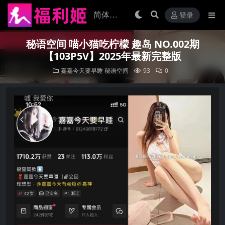
登录
秘语空间 喵小猫吃柠檬 趣岛 NO.002期
【103P5V】2025年最新完整版
嘉嘉今天要早睡
秘语空间
93
0