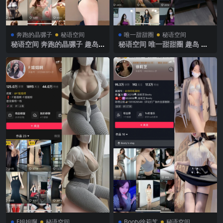
奔跑的晶骡子
秘语空间
唯一甜甜圈
秘语空间
秘语空间 奔跑的晶骡子 趣岛
秘语空间 唯一甜甜圈 趣岛 N
NO.012期 【15P】2025年最
O.001期【54P】2025年最新
新完整版
完整版
F姐姐啊
秘语空间
Booty徐莉芝
秘语空间