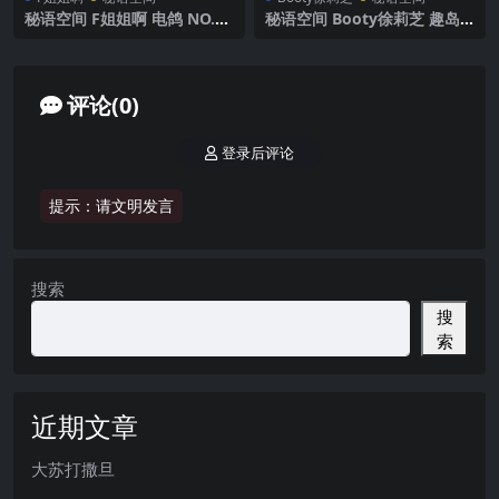
秘语空间 F姐姐啊 电鸽 NO.00
秘语空间 Booty徐莉芝 趣岛
1期 【28P28V】2025年最新
NO.005期 【24P4V】2025年
更新
最新完整版
评论(0)
登录后评论
提示：请文明发言
搜索
搜
索
近期文章
大苏打撒旦