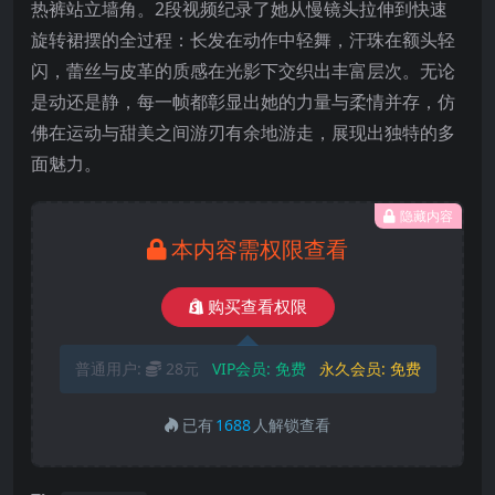
热裤站立墙角。2段视频纪录了她从慢镜头拉伸到快速
旋转裙摆的全过程：长发在动作中轻舞，汗珠在额头轻
闪，蕾丝与皮革的质感在光影下交织出丰富层次。无论
是动还是静，每一帧都彰显出她的力量与柔情并存，仿
佛在运动与甜美之间游刃有余地游走，展现出独特的多
面魅力。
隐藏内容
本内容需权限查看
购买查看权限
普通用户:
28元
VIP会员:
免费
永久会员:
免费
已有
1688
人解锁查看