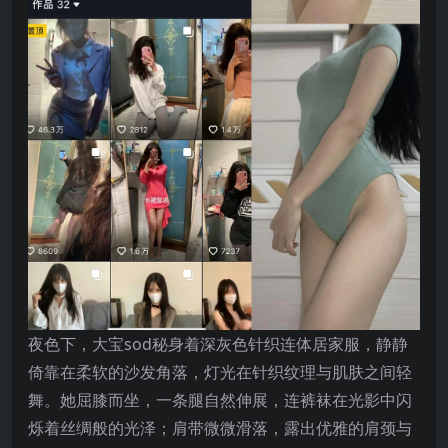
夜色下，大宝sod秘身着深灰色针织连体居家服，静静
倚靠在柔软的沙发角落，灯光在针织纹理与肌肤之间轻
舞。她屈膝而坐，一条腿自然伸展，连裤袜在光影中闪
烁着丝绸般的光泽；肩带微微滑落，露出优雅的肩颈与