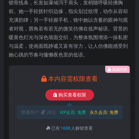
锁骨线条，长发如瀑倾泻于肩头，发梢随呼吸轻拂胸
前。她一手轻抚针织边缘，指尖划过纹理，动作从容却
充满韵律；另一手轻握手机，镜中她以含蓄的眼神与观
者对视，唇角若有若无的微笑仿佛在低声秘语。背景的
暖黄色灯光与深色墙面交织，为整体氛围增添一抹私密
与温柔，使画面既静谧又富有张力，让人仿佛能感受到
她心跳的节奏与慵懒夜色里的低语。
隐藏内容
本内容需权限查看
购买查看权限
普通用户:
28元
VIP会员:
免费
永久会员:
免费
已有
1688
人解锁查看