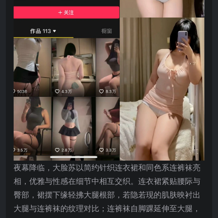
夜幕降临，大脸苏以简约针织连衣裙和同色系连裤袜亮
相，优雅与性感在细节中相互交织。连衣裙紧贴腰际与
臀部，裙摆下缘轻拂大腿根部，若隐若现的肌肤映衬出
大腿与连裤袜的纹理对比；连裤袜自脚踝延伸至大腿，