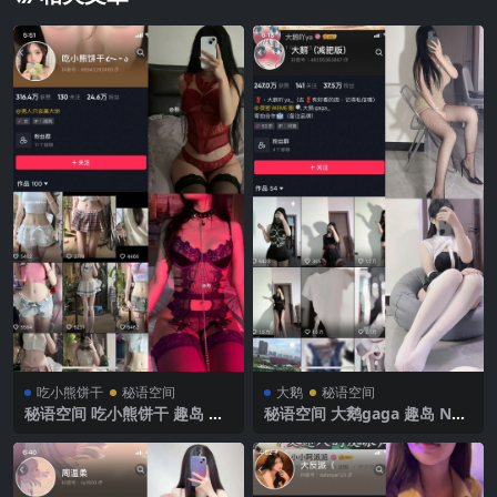
吃小熊饼干
秘语空间
大鹅
秘语空间
秘语空间 吃小熊饼干 趣岛 N
秘语空间 大鹅gaga 趣岛 NO.
O.004期 【47P4V】2025年最
001期 【43P】2025年最新完
新完整版
整版