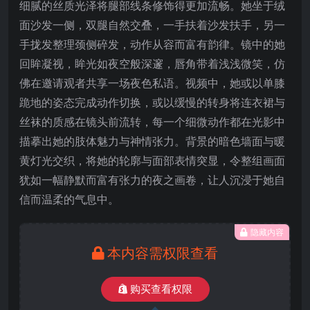
细腻的丝质光泽将腿部线条修饰得更加流畅。她坐于绒
面沙发一侧，双腿自然交叠，一手扶着沙发扶手，另一
手拢发整理颈侧碎发，动作从容而富有韵律。镜中的她
回眸凝视，眸光如夜空般深邃，唇角带着浅浅微笑，仿
佛在邀请观者共享一场夜色私语。视频中，她或以单膝
跪地的姿态完成动作切换，或以缓慢的转身将连衣裙与
丝袜的质感在镜头前流转，每一个细微动作都在光影中
描摹出她的肢体魅力与神情张力。背景的暗色墙面与暖
黄灯光交织，将她的轮廓与面部表情突显，令整组画面
犹如一幅静默而富有张力的夜之画卷，让人沉浸于她自
信而温柔的气息中。
隐藏内容
本内容需权限查看
购买查看权限