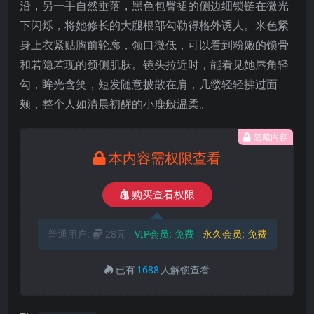
沿，另一手自然垂落，黑色包臀裙的侧边细锁链在微光
下闪烁，将她修长的大腿根部勾勒得格外诱人。米色紧
身上衣紧贴胸前轮廓，领口微低，可以看到粉嫩的锁骨
和若隐若现的颈侧肌肤。镜头拉近时，能看见她唇角轻
勾，眸光含笑，短发随意披散在肩，几缕轻轻拂过面
颊，整个人如清晨初醒的小鹿般温柔。
隐藏内容
本内容需权限查看
购买查看权限
普通用户:
28元
VIP会员:
免费
永久会员:
免费
已有
1688
人解锁查看