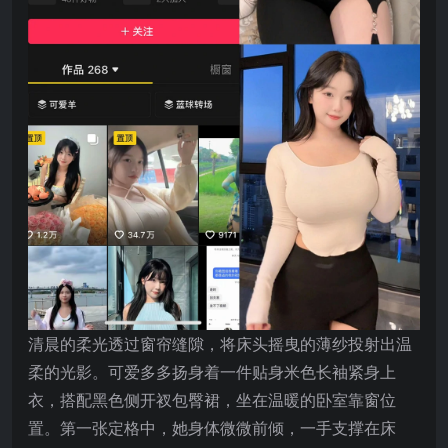
清晨的柔光透过窗帘缝隙，将床头摇曳的薄纱投射出温
柔的光影。可爱多多扬身着一件贴身米色长袖紧身上
衣，搭配黑色侧开衩包臀裙，坐在温暖的卧室靠窗位
置。第一张定格中，她身体微微前倾，一手支撑在床