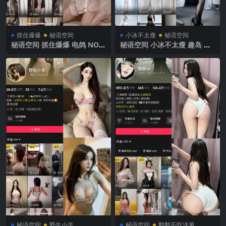
抓住爆爆
秘语空间
小冰不太瘦
秘语空间
秘语空间 抓住爆爆 电鸽 NO.0
秘语空间 小冰不太瘦 趣岛 N
01期 【36P】2025年最新完
O.029期 【7P13V】2025年最
整版
新完整版
秘语空间
野生小羊
秘语空间
鹅鹅不吃洋葱