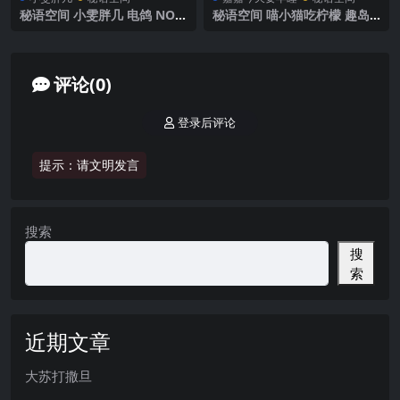
秘语空间 小雯胖几 电鸽 NO.0
秘语空间 喵小猫吃柠檬 趣岛
01期 【2P9V】 2025年最新完
NO.003期【101P2V】2025年
整版
最新完整版
评论(0)
登录后评论
提示：请文明发言
搜索
搜
索
近期文章
大苏打撒旦