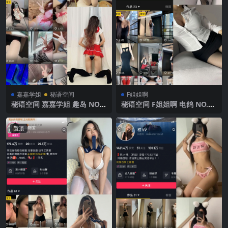
嘉嘉学姐
秘语空间
F姐姐啊
秘语空间 嘉嘉学姐 趣岛 NO.0
秘语空间 F姐姐啊 电鸽 NO.00
03期 【39P】2025年最新完
2期 【20P26V】2025年最新
整版
更新
置顶