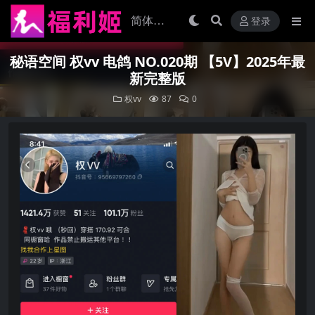
登录
秘语空间 权vv 电鸽 NO.020期 【5V】2025年最
新完整版
权vv
87
0