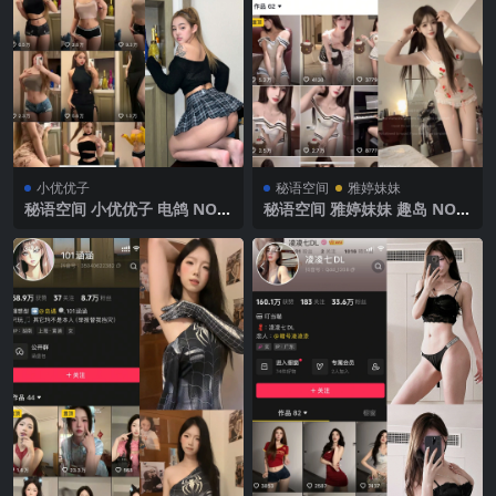
小优优子
秘语空间
雅婷妹妹
秘语空间 小优优子 电鸽 NO.0
秘语空间 雅婷妹妹 趣岛 NO.0
16期 【16P】2025年最新完
05期 【7V】2025年最新完整
整版
版