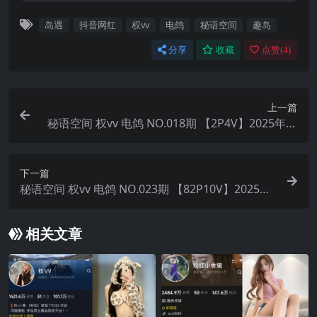
岛遇
抖音网红
权vv
电鸽
秘语空间
趣岛
分享
收藏
点赞(
4
)
上一篇
秘语空间 权vv 电鸽 NO.018期 【2P4V】2025年最
新完整版
下一篇
秘语空间 权vv 电鸽 NO.023期 【82P10V】2025年
最新完整版
相关文章