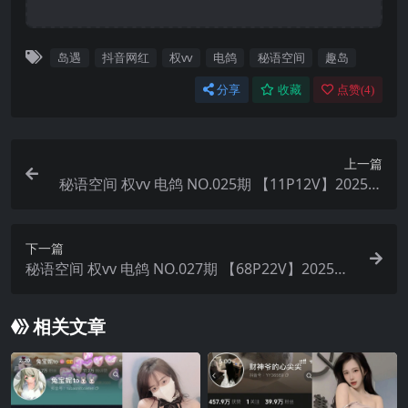
岛遇
抖音网红
权vv
电鸽
秘语空间
趣岛
分享
收藏
点赞(
4
)
上一篇
秘语空间 权vv 电鸽 NO.025期 【11P12V】2025年
最新完整版
下一篇
秘语空间 权vv 电鸽 NO.027期 【68P22V】2025年
最新完整版
相关文章