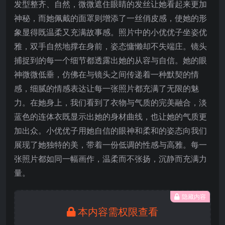
发型整齐、自然，微微遮住眼睛的发丝让她看起来更加
神秘，而她佩戴的面罩则增添了一丝俏皮感，使她的形
象显得既温柔又充满故事感。照片中的小优优子坐姿优
雅，双手自然地撑在身前，姿态慵懒却不失端庄。镜头
捕捉到的每一个细节都透露出她的从容与自信。她的眼
神微微低垂，仿佛在与镜头之间传递着一种默契的情
感，细腻的情感表达让每一张照片都充满了无限的魅
力。在她身上，我们看到了衣物与气质的完美融合，淡
蓝色的连体衣既显示出她的身材曲线，也让她的气质更
加出众。小优优子用她自信的眼神和柔和的姿态向我们
展现了她独特的美，带着一份低调的性感与高雅。每一
张照片都如同一幅画作，温柔而不张扬，沉静而充满力
量。
隐藏内容
本内容需权限查看