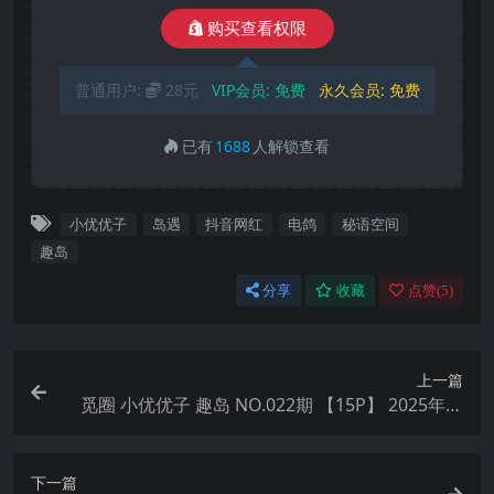
购买查看权限
普通用户:
28元
VIP会员:
免费
永久会员:
免费
已有
1688
人解锁查看
小优优子
岛遇
抖音网红
电鸽
秘语空间
趣岛
分享
收藏
点赞(
5
)
上一篇
觅圈 小优优子 趣岛 NO.022期 【15P】 2025年最
新版
下一篇