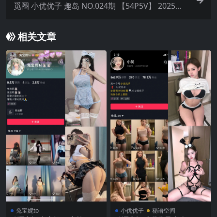
觅圈 小优优子 趣岛 NO.024期 【54P5V】 2025年
最新版
相关文章
兔宝妮to
小优优子
秘语空间