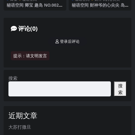
秘语空间 卿宝 趣岛 NO.002期
秘语空间 财神爷的心尖尖 岛
【38P】2025年最新完整版
遇 NO.003期 【18P4V】抖音
最新完整版
评论(0)
登录后评论
提示：请文明发言
搜索
搜
索
近期文章
大苏打撒旦