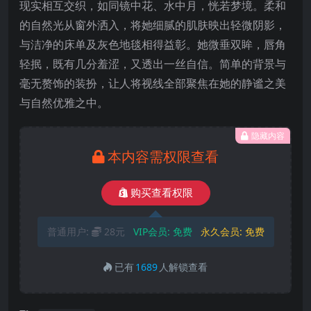
现实相互交织，如同镜中花、水中月，恍若梦境。柔和
的自然光从窗外洒入，将她细腻的肌肤映出轻微阴影，
与洁净的床单及灰色地毯相得益彰。她微垂双眸，唇角
轻抿，既有几分羞涩，又透出一丝自信。简单的背景与
毫无赘饰的装扮，让人将视线全部聚焦在她的静谧之美
与自然优雅之中。
隐藏内容
本内容需权限查看
购买查看权限
普通用户:
28元
VIP会员:
免费
永久会员:
免费
已有
1689
人解锁查看